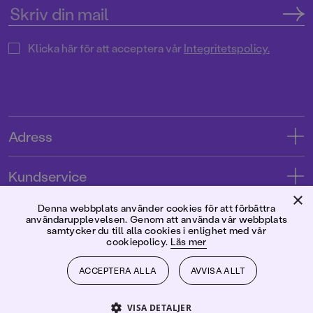
Klicka här för att acceptera vår
Integritetspolicy.
Adress
Adress
Kundservice
08-769 88 00
×
Kontakta oss
Denna webbplats använder cookies för att förbättra
Förlaget
användarupplevelsen. Genom att använda vår webbplats
Tryckerigatan 4
Kundservice
samtycker du till alla cookies i enlighet med vår
cookiepolicy.
Läs mer
Om oss
103 12 Stockholm
Följ oss
Användarvillkor intressenter
Jobba hos oss
ACCEPTERA ALLA
AVVISA ALLT
Org.nr: 556045-7748
Användarvillkor nyhetsbrev
Facebook
Manus
2026
©
Rabén & Sjögren
VISA DETALJER
Integritetspolicy
Instagram