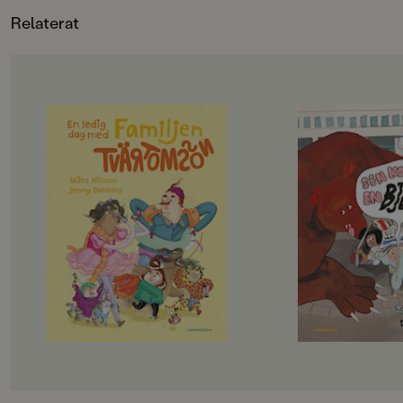
klättrar i träd.
Relaterat
OM BOKEN
OM BOKEN
Det här är familjen Tvärtomsson -
Jempa och jag är väl
en helt vanlig familj som har
typ. Hennes mamma
kalsongerna utanpå byxorna,
Hawaii, och så har 
precis som alla andra. Det är helg
häftiga saker. Radio
och då ska familjen hitta på något
lasersvärd och en eg
riktigt roligt, bestämmer barnen.
Men det passar aldrig
Det blir storstädning! NEEEEJ,
alla häftiga saker.
skriker föräldrarna, de vill gå till
– Det går inte nu, fö
badhuset och dinosauriemuseum!
städat, säger Jempa.
Okej, suckar barnen, men först
på landet.
måste föräldrarna få på sig skor och
Jempa är också helt 
jacka, och det tar en evig tid. På
En dag kommer hon p
badhuset måste man springa, så
gömma oss, och sen s
man inte ramlar och slår sig, och på
Den går till Ljusdal,
museet får man gärna pilla och
där finns det en gla
klättra på allt - särskilt det uråldriga
gratis glass. Fast jag