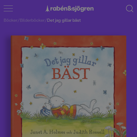
Böcker
/
Bilderböcker
/
Det jag gillar bäst