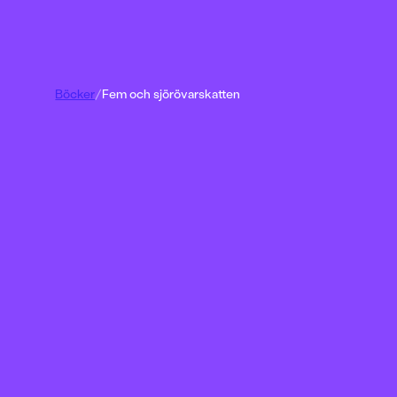
Böcker
/
Fem och sjörövarskatten