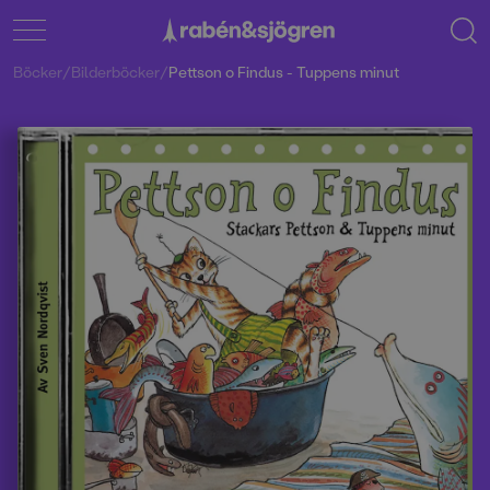
Böcker
/
Bilderböcker
/
Pettson o Findus - Tuppens minut