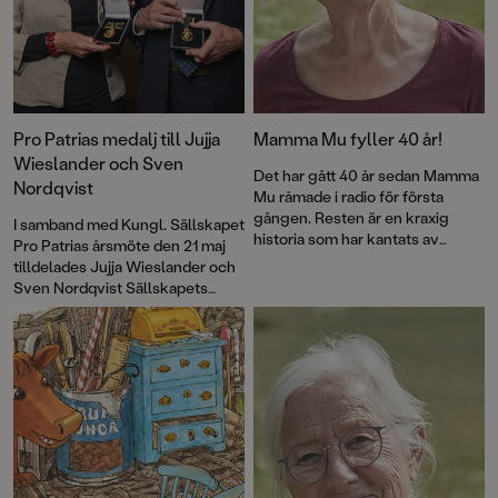
Pro Patrias medalj till Jujja
Mamma Mu fyller 40 år!
Wieslander och Sven
Det har gått 40 år sedan Mamma
Nordqvist
Mu råmade i radio för första
gången. Resten är en kraxig
I samband med Kungl. Sällskapet
historia som har kantats av
Pro Patrias årsmöte den 21 maj
försäljningssuccé, roliga visor
tilldelades Jujja Wieslander och
och priser – och framför allt
Sven Nordqvist Sällskapets
kärlek till fantasin. Nu firas
guldmedalj För medborgerliga
jubileet med en ny pekbok:
förtjänster i 8:e storleken.
Kråkans kläder
.