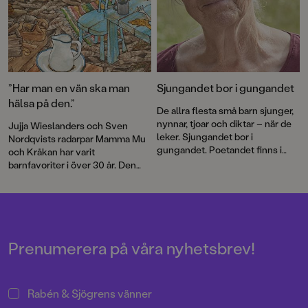
”Har man en vän ska man
Sjungandet bor i gungandet
hälsa på den.”
De allra flesta små barn sjunger,
nynnar, tjoar och diktar – när de
Jujja Wieslanders och Sven
leker. Sjungandet bor i
Nordqvists radarpar Mamma Mu
gungandet. Poetandet finns i
och Kråkan har varit
spretandet med armar och ben
barnfavoriter i över 30 år. Den
och med orden som ska
nya bilderboken
Mamma Mu blir
formuleras, skriver Jujja
ledsen
är en varm berättelse om
Wieslander.
vänskap och försoning.
Prenumerera på våra nyhetsbrev!
Rabén & Sjögrens vänner