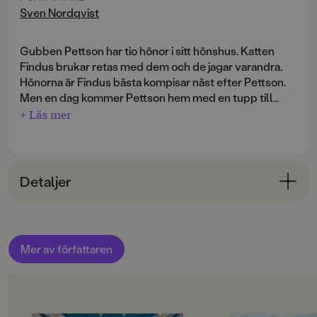
Sven Nordqvist
Gubben Pettson har tio hönor i sitt hönshus. Katten
Findus brukar retas med dem och de jagar varandra.
Hönorna är Findus bästa kompisar näst efter Pettson.
Men en dag kommer Pettson hem med en tupp till
hönorna.
+ Läs mer
Detaljer
Bokinformation
ORIGINALSPRÅK
Mer av författaren
Svenska
SPRÅK
Svenska