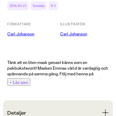
2016-03-15
Svenska
0-3
FÖRFATTARE
ILLUSTRATÖR
Carl Johanson
Carl Johanson
Tänk att en liten mask genast känns som en
pekboksfavorit! Masken Emmas värld är vardaglig och
spännande på samma gång. Följ med henne på
upptäcktsfärd bland skor, tallrikar och andra ting där
+ Läs mer
hemma. Och inte behöver man vara flitig en regnig
dag. Emma stannar hemma och vilar ut i sin sköna fåtölj.
Carl Johanson, som förra året debuterade med
Carls
Billexikon
, hittar helt rätt ton för de yngsta. En tuff liten
Detaljer
pekbok som är extra fin tack vare den femte,