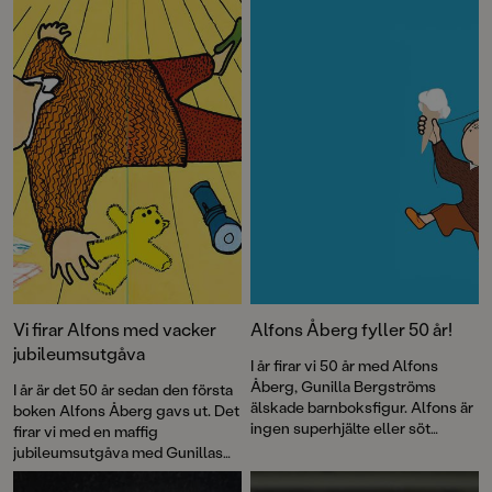
Vi firar Alfons med vacker
Alfons Åberg fyller 50 år!
jubileumsutgåva
I år firar vi 50 år med Alfons
Åberg, Gunilla Bergströms
I år är det 50 år sedan den första
älskade barnboksfigur. Alfons är
boken Alfons Åberg gavs ut. Det
ingen superhjälte eller söt
firar vi med en maffig
sagofigur, han är bara vanlig som
jubileumsutgåva med Gunillas
vi. Och kanske är det just därför
Bergströms bästa
som han blivit vår kompis.