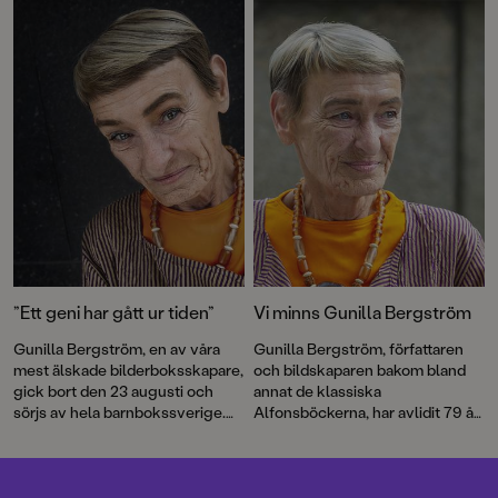
Alfonsberättelser – utvalda av
författaren själv.
”Ett geni har gått ur tiden”
Vi minns Gunilla Bergström
Gunilla Bergström, en av våra
Gunilla Bergström, författaren
mest älskade bilderboksskapare,
och bildskaparen bakom bland
gick bort den 23 augusti och
annat de klassiska
sörjs av hela barnbokssverige.
Alfonsböckerna, har avlidit 79 år
Här har vi samlat några röster
gammal.
och reaktioner på hennes
bortgång.