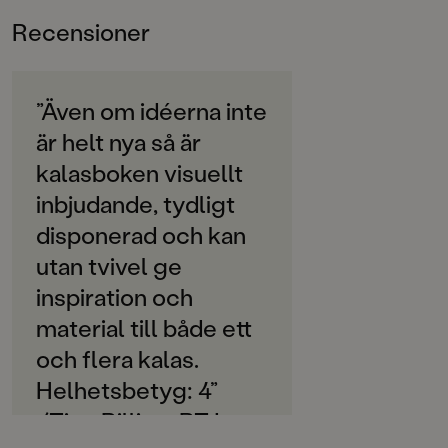
ÅLDERSGRUPP
Recensioner
3-6
ORIGINALSPRÅK
Svenska
”Även om idéerna inte
är helt nya så är
SPRÅK
Svenska
kalasboken visuellt
inbjudande, tydligt
SERIE
Alfonsprodukter
disponerad och kan
utan tvivel ge
PUBLICERINGSDATUM
inspiration och
2017-06-01
material till både ett
Produktion
och flera kalas.
PAPPER
Helhetsbetyg: 4”
Arctic Matt
/Tine Billing, BTJ
MILJÖMÄRKNING