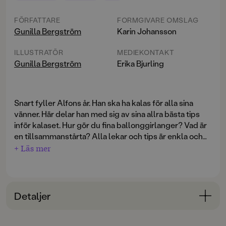
FÖRFATTARE
FORMGIVARE OMSLAG
Gunilla Bergström
Karin Johansson
ILLUSTRATÖR
MEDIEKONTAKT
Gunilla Bergström
Erika Bjurling
Snart fyller Alfons år. Han ska ha kalas för alla sina
vänner. Här delar han med sig av sina allra bästa tips
inför kalaset. Hur gör du fina ballonggirlanger? Vad är
en tillsammanstårta? Alla lekar och tips är enkla och
kräver inga dyra inköp, det mesta kan man göra av
+ Läs mer
saker man har hemma. En praktiskt handbok som
räcker länge, inför de minstas allra första kalas.
Alfons kalasbok
är en fristående bok baserad på
Detaljer
Gunilla Bergströms bokfigur Alfons Åberg.
Bokinformation