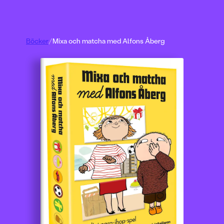
Böcker
/
Mixa och matcha med Alfons Åberg