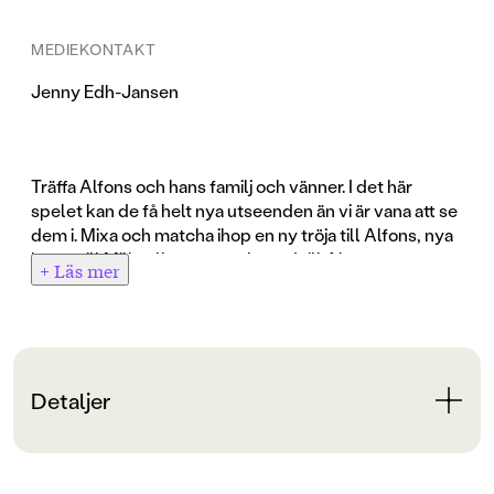
MEDIEKONTAKT
Jenny Edh-Jansen
Träffa Alfons och hans familj och vänner. I det här
spelet kan de få helt nya utseenden än vi är vana att se
dem i. Mixa och matcha ihop en ny tröja till Alfons, nya
byxor till Milla eller ett nytt huvud till Alfons pappa.
+ Läs mer
Allt är möjligt i det här här roliga och enkla spelet för
hela familjen.
Detaljer
Bokinformation