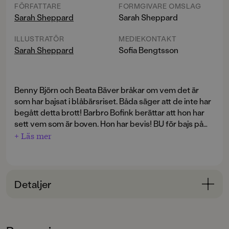
FÖRFATTARE
FORMGIVARE OMSLAG
Sarah Sheppard
Sarah Sheppard
ILLUSTRATÖR
MEDIEKONTAKT
Sarah Sheppard
Sofia Bengtsson
Benny Björn och Beata Bäver bråkar om vem det är
som har bajsat i blåbärsriset. Båda säger att de inte har
begått detta brott! Barbro Bofink berättar att hon har
sett vem som är boven. Hon har bevis! BU för bajs på
blåbär! ropar Benny och Beata.
+ Läs mer
Abborrar, björnar och citronfjärillar - i den svenska
skogen finns det massor av filurer som hittar på massa
knasiga grejer. Lär dig om alfabetet med Sarah
Detaljer
Sheppards Djuren i skogen. En abc-bok fylld med
humor och finurlig fakta du inte visste att du ville veta
Bokinformation
om våra svenska djur.
ÅLDERSGRUPP