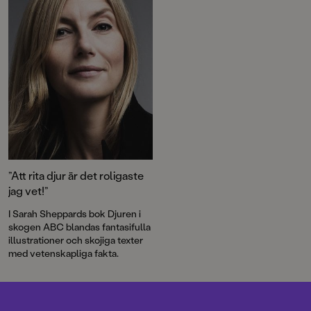
stormtrivs i city.
egentligen är Sveriges
stökigaste fisk.
”Att rita djur är det roligaste
jag vet!”
I Sarah Sheppards bok Djuren i
skogen ABC blandas fantasifulla
illustrationer och skojiga texter
med vetenskapliga fakta.