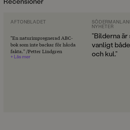
Recensioner
3-6
ORIGINALSPRÅK
Svenska
AFTONBLADET
SÖDERMANLAN
NYHETER
SPRÅK
”Bilderna är
"En naturimpregnerad ABC-
Svenska
vanligt både 
bok som inte backar för hårda
fakta." /Petter Lindgren
och kul.”
SERIE
+ Läs mer
Djuren i skogen
PUBLICERINGSDATUM
2018-06-11
LÄSORDNING
7
Produktion
Produktdetaljer