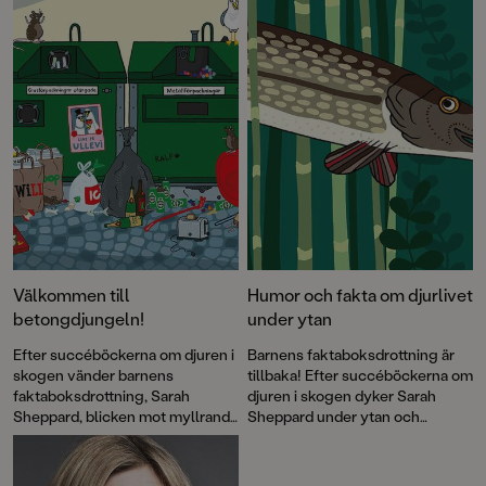
Välkommen till
Humor och fakta om djurlivet
betongdjungeln!
under ytan
Efter succéböckerna om djuren i
Barnens faktaboksdrottning är
skogen vänder barnens
tillbaka! Efter succéböckerna om
faktaboksdrottning, Sarah
djuren i skogen dyker Sarah
Sheppard, blicken mot myllrande
Sheppard under ytan och
gator och torg. I Djuren i staden
berättar om den slemmiga ålens
lär vi känna ett gäng fyrbenta
märkliga liv, vad som händer på
och fjäderbeklädda varelser som
korallrevet och vilken som