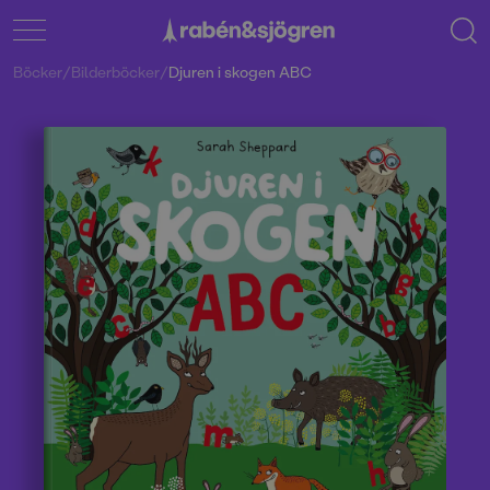
Böcker
/
Bilderböcker
/
Djuren i skogen ABC