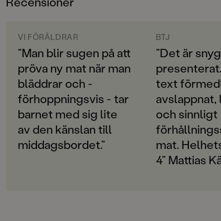
Recensioner
0-3
ORIGINALSPRÅK
Svenska
VI FÖRÄLDRAR
BTJ
”Man blir sugen på att
”Det är sny
SPRÅK
pröva ny mat när man
presenterat.
Svenska
bläddrar och -
text förmedl
PUBLICERINGSDATUM
förhoppningsvis - tar
avslappnat, 
2020-05-08
barnet med sig lite
och sinnligt
Produktion
av den känslan till
förhållningss
PAPPER
middagsbordet.”
mat. Helhet
Bohui FSC
4” Mattias K
MILJÖMÄRKNING
Ja
CE-MÄRKNING
Ja