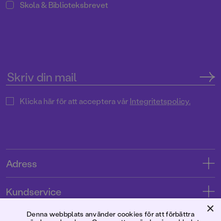
Skola & Biblioteksbrevet
Klicka här för att acceptera vår
Integritetspolicy.
Adress
Adress
Kundservice
08-769 88 00
×
Kontakta oss
Denna webbplats använder cookies för att förbättra
Förlaget