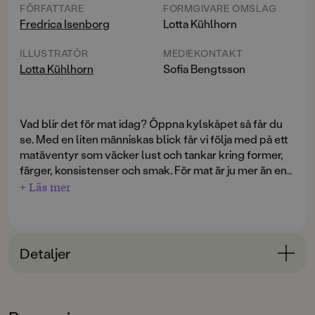
FÖRFATTARE
FORMGIVARE OMSLAG
Fredrica Isenborg
Lotta Kühlhorn
ILLUSTRATÖR
MEDIEKONTAKT
Lotta Kühlhorn
Sofia Bengtsson
Vad blir det för mat idag? Öppna kylskåpet så får du
se. Med en liten människas blick får vi följa med på ett
matäventyr som väcker lust och tankar kring former,
färger, konsistenser och smak. För mat är ju mer än en
smak i munnen. Hur känns spagetti och hur smakar
+ Läs mer
citronen? Och vad händer med det hårda kalla ägget
när äggskalet krossas?
Detaljer
Bokinformation
ÅLDERSGRUPP