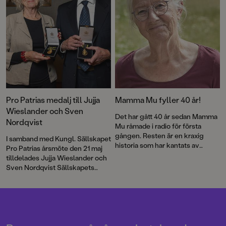
annorlunda bok, full av lättläst
och spännande urtidskunskap.
Pro Patrias medalj till Jujja
Mamma Mu fyller 40 år!
Wieslander och Sven
Det har gått 40 år sedan Mamma
Nordqvist
Mu råmade i radio för första
gången. Resten är en kraxig
I samband med Kungl. Sällskapet
historia som har kantats av
Pro Patrias årsmöte den 21 maj
försäljningssuccé, roliga visor
tilldelades Jujja Wieslander och
och priser – och framför allt
Sven Nordqvist Sällskapets
kärlek till fantasin. Nu firas
guldmedalj För medborgerliga
jubileet med en ny pekbok:
förtjänster i 8:e storleken.
Kråkans kläder
.