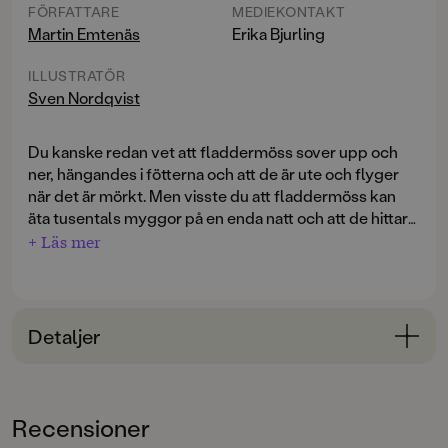
FÖRFATTARE
MEDIEKONTAKT
Martin Emtenäs
Erika Bjurling
ILLUSTRATÖR
Sven Nordqvist
Du kanske redan vet att fladdermöss sover upp och
ner, hängandes i fötterna och att de är ute och flyger
när det är mörkt. Men visste du att fladdermöss kan
äta tusentals myggor på en enda natt och att de hittar
myggorna i mörkret genom att sjunga?
+ Läs mer
Fantastiska fladdermöss
är en liten, men innehållsrik,
faktabok av naturskildraren Martin Emtenäs. Han har
tidigare skrivit
Vilda djurboken: Favoritdjur i svensk
Detaljer
natur
och är välkänd från sina naturprogram i SVT. De
detaljerade och humoristiska illustrationerna står
Bokinformation
storfavoriten Sven Nordqvist för.
ÅLDERSGRUPP
Recensioner
3-6