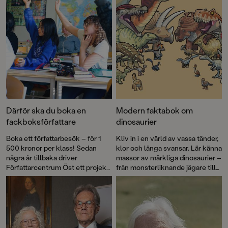
medalj!
Därför ska du boka en
Modern faktabok om
fackboksförfattare
dinosaurier
Boka ett författarbesök – för 1
Kliv in i en värld av vassa tänder,
500 kronor per klass! Sedan
klor och långa svansar. Lär känna
några år tillbaka driver
massor av märkliga dinosaurier –
Författarcentrum Öst ett projekt
från monsterliknande jägare till
för att få ut fler
vandrande höghus. Vem var
fackboksförfattare i skolorna.
störst? Vem hade fjädrar? Och
Det har slagit väl ut och varje år
vilka dinosaurier lever
slås nya rekord.
fortfarande på vår planet? Martin
Emtenäs och Jonas Källberg har
skapat en modern och