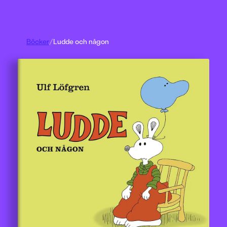
Böcker
/
Ludde och någon