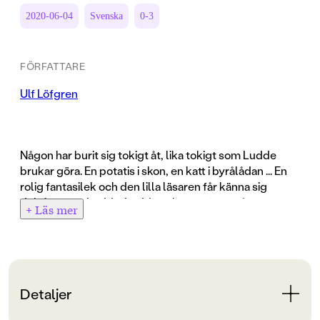
2020-06-04
Svenska
0-3
FÖRFATTARE
Ulf Löfgren
Någon har burit sig tokigt åt, lika tokigt som Ludde
brukar göra. En potatis i skon, en katt i byrålådan ... En
rolig fantasilek och den lilla läsaren får känna sig
duktigare än Ludde. Ludde är humor för små
+ Läs mer
människor. En egensinnig karaktär som gör allt på sitt
eget sätt.
Detaljer