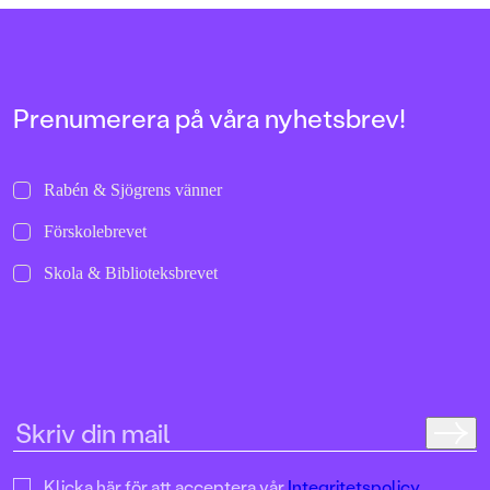
allra första gångerna.
uppochnervänd värl
bilder att titta läng
Jenny Dahlberg som
illustrerat för Kamr
om första boken – F
Tvärtomsson:"Fart o
Prenumerera på våra nyhetsbrev!
byxorna på huvudet 
komikern Måns Nils
Kamratpostenfavori
Dahlberg slår sina p
Rabén & Sjögrens vänner
denna galet kaosiga
medryckande bilderb
Förskolebrevet
Hallhagen tipsar om 
böcker för barn och 
Skola & Biblioteksbrevet
SvD"Mycket underhå
särskilt att rutscha
Dahlbergs bilder som 
en enda sekund. På 
uppslag finns tusen d
upptäcka. Inte minst 
följa familjens hund
sniffande äventyr." -
DN"En bok som komm
till skratt hos såväl 
Klicka här för att acceptera vår
Integritetspolicy.