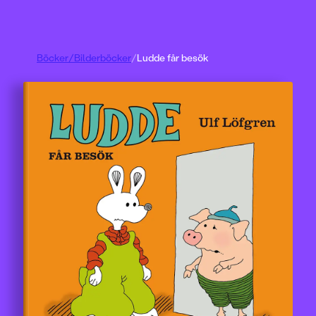
Böcker
/
Bilderböcker
/
Ludde får besök