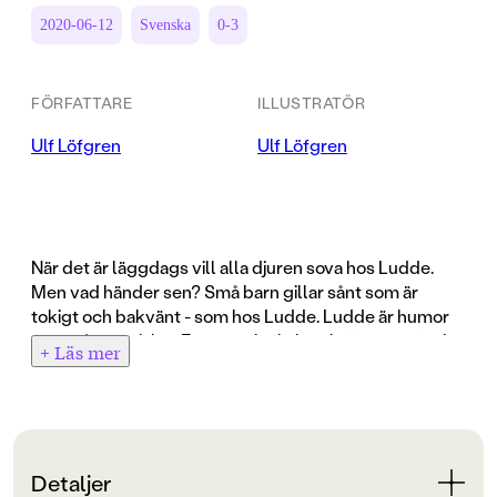
2020-06-12
Svenska
0-3
FÖRFATTARE
ILLUSTRATÖR
Ulf Löfgren
Ulf Löfgren
När det är läggdags vill alla djuren sova hos Ludde.
Men vad händer sen? Små barn gillar sånt som är
tokigt och bakvänt - som hos Ludde. Ludde är humor
för små människor. En egensinnig karaktär som gör allt
+ Läs mer
på sitt eget sätt.
Detaljer