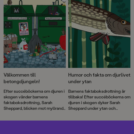
massor om växter, djur och natur.
den avslutande delen om
Skurkskolan. Och så får vi ta del
av roliga, fina, pinsamma, knasiga
berättelser om att göra sexdebut.
Välkommen till
Humor och fakta om djurlivet
betongdjungeln!
under ytan
Efter succéböckerna om djuren i
Barnens faktaboksdrottning är
skogen vänder barnens
tillbaka! Efter succéböckerna om
faktaboksdrottning, Sarah
djuren i skogen dyker Sarah
Sheppard, blicken mot myllrande
Sheppard under ytan och
gator och torg. I Djuren i staden
berättar om den slemmiga ålens
lär vi känna ett gäng fyrbenta
märkliga liv, vad som händer på
och fjäderbeklädda varelser som
korallrevet och vilken som
stormtrivs i city.
egentligen är Sveriges