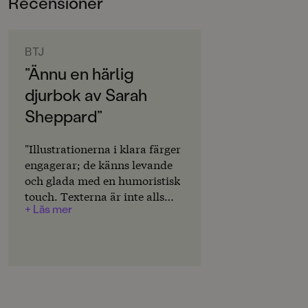
Recensioner
0-3
ORIGINALSPRÅK
Svenska
BTJ
”Ännu en härlig
SPRÅK
djurbok av Sarah
Svenska
Sheppard”
SERIE
Djuren i skogen
"Illustrationerna i klara färger
engagerar; de känns levande
PUBLICERINGSDATUM
och glada med en humoristisk
2024-03-08
touch. Texterna är inte alls
+ Läs mer
enkla, varken språkligt eller
Produktion
innehållsmässigt, men de är
Produktdetaljer
charmiga och utvidgar de små
barnens språk- och
ISBN
kunskapsvärld. /…/ Bokens
9789129746457
stora förtjänst är just att den
väcker nyfikenhet och lust att