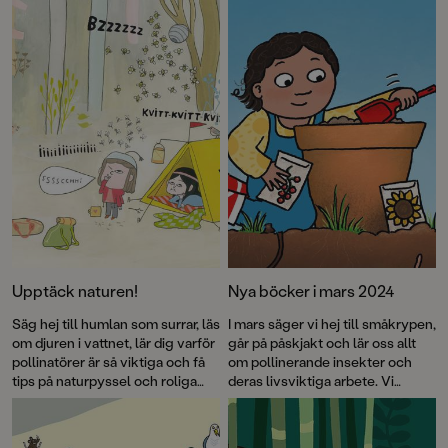
Upptäck naturen!
Nya böcker i mars 2024
Säg hej till humlan som surrar, läs
I mars säger vi hej till småkrypen,
om djuren i vattnet, lär dig varför
går på påskjakt och lär oss allt
pollinatörer är så viktiga och få
om pollinerande insekter och
tips på naturpyssel och roliga
deras livsviktiga arbete. Vi
lekar! Vi har samlat ett gäng
återser de älskade
böcker – sprillans nya och äldre
spöksystrarna och möter
favoriter – där vi får lära oss
Stephanie, Sven och de andra i