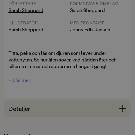
FÖRFATTARE
FORMGIVARE OMSLAG
Sarah Sheppard
Sarah Sheppard
ILLUSTRATÖR
MEDIEKONTAKT
Sarah Sheppard
Jenny Edh-Jansen
Titta, peka och läs om djuren som lever under
vattenytan. Se hur ålen sover, vad gäddan äter och
sillarna simmar och abborrarna hänger i gäng!
+ Läs mer
En rolig och färgstark pekbok för de minsta, om djuren
som lever nära oss.
Detaljer
Bokinformation
ÅLDERSGRUPP