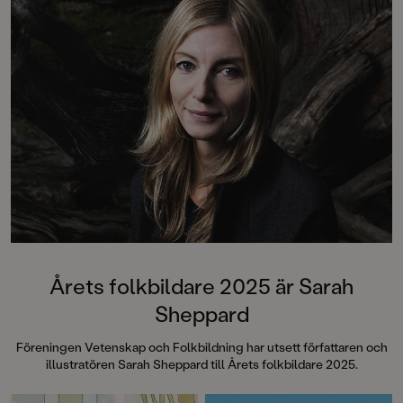
I boken hittar du:
faktasugna barn från
och uppåt. Julia Wi
Ellens äppelträd av Catarina
favorit med sin pro
Kruusval
med Julia på SVT Ba
Harry och Härta Hare av Sarah
tidigare populära b
SheppardMaja tittar på naturen av
De lekfulla och fär
Ulf Svedberg och Lena
bilderna är skapade
AndersonKul i skogen av Julia
populära illustratör
Wiberg och Maja Sten
Andersson som blan
medverkar i KP.Läs 
Enkla och roliga fa
Enkla och roliga fak
dinosaurier
Enkla och roliga fa
Enkla och roliga fak
Enkla och roliga fa
Årets folkbildare 2025 är Sarah
Sheppard
Föreningen Vetenskap och Folkbildning har utsett författaren och
illustratören Sarah Sheppard till Årets folkbildare 2025.