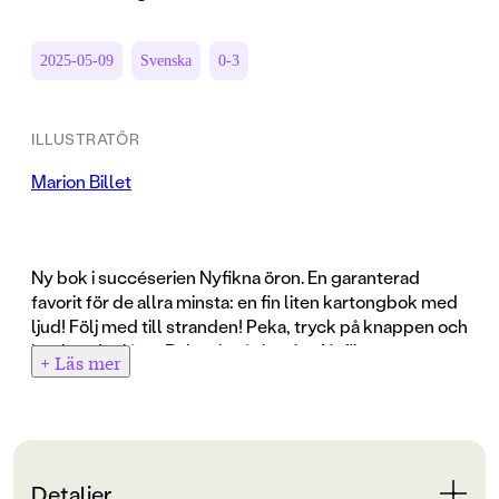
2025-05-09
Svenska
0-3
ILLUSTRATÖR
Marion Billet
Ny bok i succéserien Nyfikna öron. En garanterad
favorit för de allra minsta: en fin liten kartongbok med
ljud! Följ med till stranden! Peka, tryck på knappen och
hör hur det låter. Boken ingår i serien Nyfikna öron:
+ Läs mer
roliga, slitstarka och stadiga böcker med glada och
tilltalande bilder och fint ljud.
Detaljer