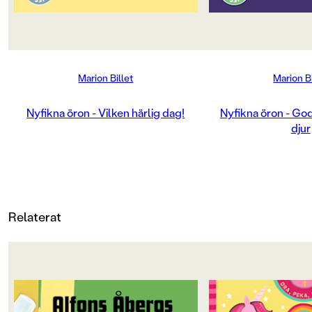
PUBLICERINGSDATUM
2025-05-09
Marion Billet
Marion Bi
Produktion
PAPPER
Nyfikna öron - Vilken härlig dag!
Nyfikna öron - God
djur
C1S artboard
MILJÖMÄRKNING
Ja
CE-MÄRKNING
Relaterat
Ja
Produktdetaljer
ISBN
OM BOKEN
OM BOKEN