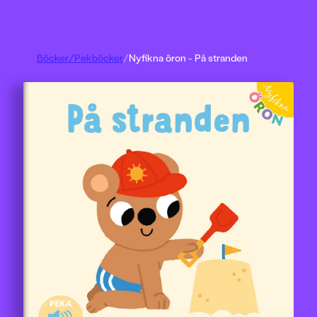
Böcker
/
Pekböcker
/
Nyfikna öron - På stranden