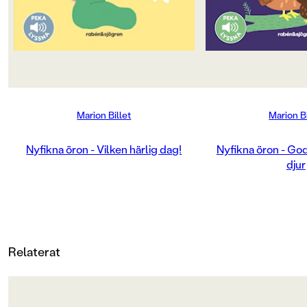
SPRÅK
Svenska
SERIE
Nyfikna öron
Marion Billet
Marion Bi
PUBLICERINGSDATUM
2025-11-21
Nyfikna öron - Vilken härlig dag!
Nyfikna öron - God
djur
Produktion
PAPPER
C1S artboard
MILJÖMÄRKNING
Relaterat
Ja
CE-MÄRKNING