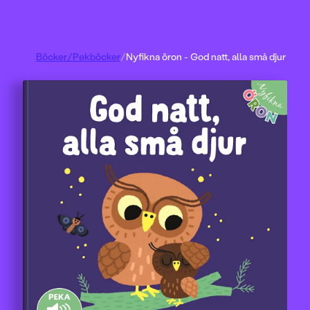
Böcker
/
Pekböcker
/
Nyfikna öron - God natt, alla små djur