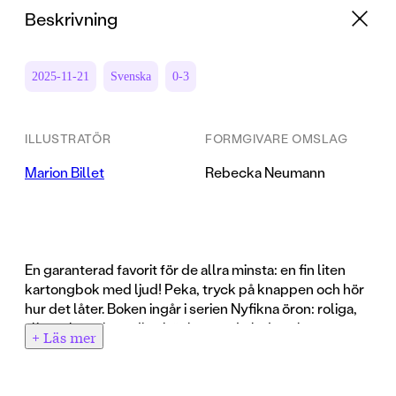
Beskrivning
2025-11-21
Svenska
0-3
ILLUSTRATÖR
FORMGIVARE OMSLAG
Marion Billet
Rebecka Neumann
En garanterad favorit för de allra minsta: en fin liten
kartongbok med ljud! Peka, tryck på knappen och hör
hur det låter. Boken ingår i serien Nyfikna öron: roliga,
slitstarka och stadiga böcker med glada och
+ Läs mer
tilltalande bilder och fint ljud.