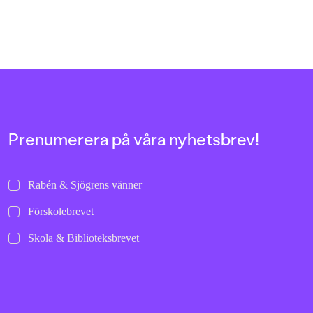
BREDD (MM)
151
FORMAT
Board book
Prenumerera på våra nyhetsbrev!
Rabén & Sjögrens vänner
Förskolebrevet
Skola & Biblioteksbrevet