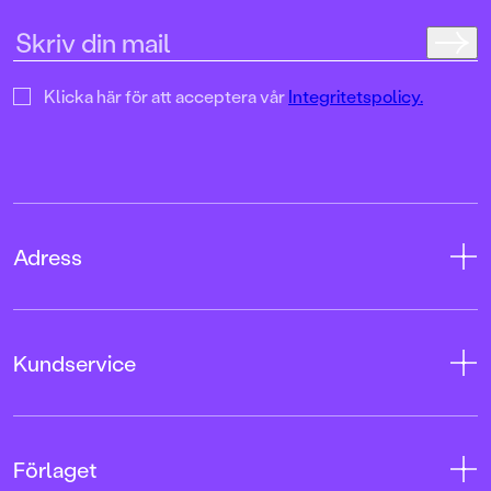
Klicka här för att acceptera vår
Integritetspolicy.
Adress
Adress
Kundservice
08-769 88 00
Tryckerigatan 4
Kontakta oss
Förlaget
103 12 Stockholm
Kundservice