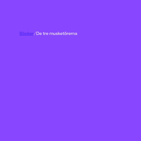
Böcker
/
De tre musketörerna