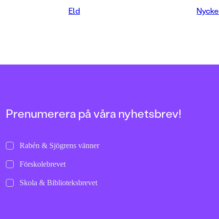
över.
Eld
Nycke
Prenumerera på våra nyhetsbrev!
Rabén & Sjögrens vänner
Förskolebrevet
Skola & Biblioteksbrevet