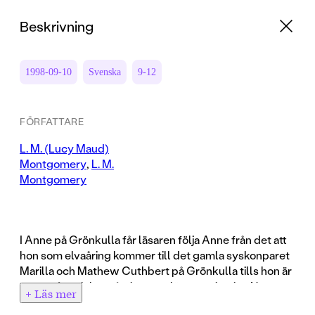
Beskrivning
1998-09-10
Svenska
9-12
FÖRFATTARE
L. M. (Lucy Maud)
Montgomery
,
L. M.
Montgomery
I Anne på Grönkulla får läsaren följa Anne från det att
hon som elvaåring kommer till det gamla syskonparet
Marilla och Mathew Cuthbert på Grönkulla tills hon är
sexton år och har gått igenom lärarseminariet. Ny
+ Läs mer
utgåva av de första fyra titlarna i Lucy Maud