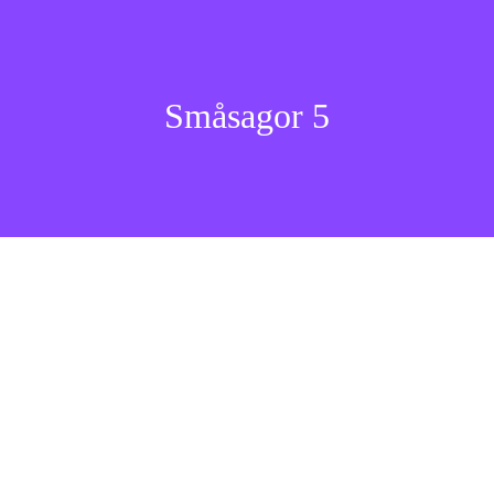
Småsagor 5
Lilla H står på tå