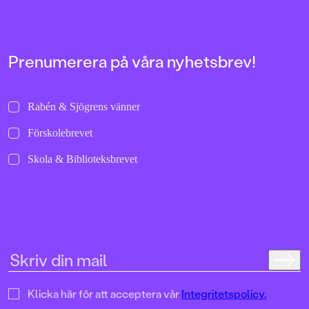
bilder att titta läng
Jenny Dahlberg som
illustrerat för Kamr
om första boken – F
Tvärtomsson:"Fart o
Prenumerera på våra nyhetsbrev!
byxorna på huvudet 
komikern Måns Nils
Kamratpostenfavori
Dahlberg slår sina p
Rabén & Sjögrens vänner
denna galet kaosiga
medryckande bilderb
Förskolebrevet
Hallhagen tipsar om 
böcker för barn och 
Skola & Biblioteksbrevet
SvD"Mycket underhå
särskilt att rutscha
Dahlbergs bilder som 
en enda sekund. På 
uppslag finns tusen d
upptäcka. Inte minst 
följa familjens hund
sniffande äventyr." -
DN"En bok som komm
till skratt hos såväl 
Klicka här för att acceptera vår
Integritetspolicy.
BTJ.