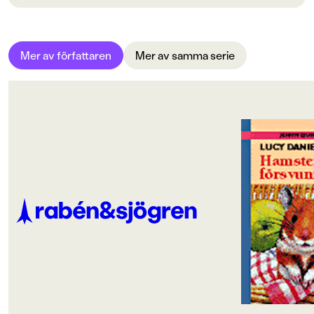
Bokinformation
ORIGINALTITEL
Mer av författaren
Mer av samma serie
Kittens in the kitchen
ORIGINALSPRÅK
Svenska
ÖVERSÄTTARE
Carla Wiberg
SPRÅK
Svenska
SERIE
Jennys djurgård