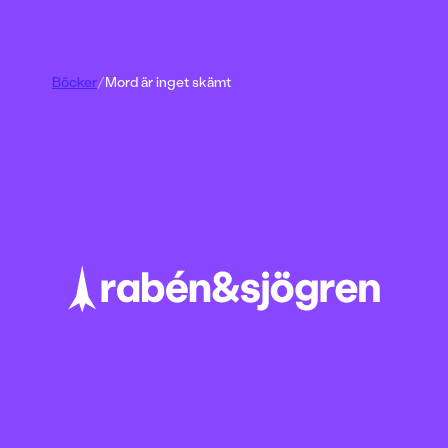
Böcker
/
Mord är inget skämt