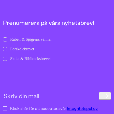
bilder att titta läng
Jenny Dahlberg som
illustrerat för Kamr
om första boken – F
Tvärtomsson:"Fart o
Prenumerera på våra nyhetsbrev!
byxorna på huvudet 
komikern Måns Nils
Kamratpostenfavori
Dahlberg slår sina p
Rabén & Sjögrens vänner
denna galet kaosiga
medryckande bilderb
Förskolebrevet
Hallhagen tipsar om 
böcker för barn och 
Skola & Biblioteksbrevet
SvD"Mycket underhå
särskilt att rutscha
Dahlbergs bilder som 
en enda sekund. På 
uppslag finns tusen d
upptäcka. Inte minst 
följa familjens hund
sniffande äventyr." -
DN"En bok som komm
till skratt hos såväl 
Klicka här för att acceptera vår
Integritetspolicy.
BTJ.