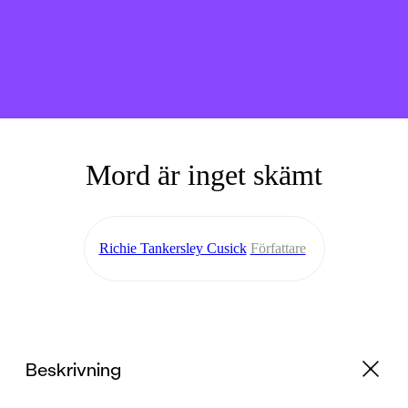
Mord är inget skämt
Richie Tankersley Cusick
Författare
Beskrivning