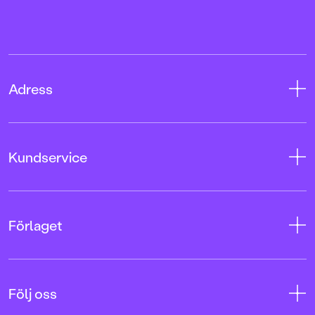
Adress
Adress
Kundservice
08-769 88 00
Tryckerigatan 4
Kontakta oss
Förlaget
103 12 Stockholm
Kundservice
Org.nr: 556045-7748
Användarvillkor intressenter
Om oss
Användarvillkor nyhetsbrev
Följ oss
Jobba hos oss