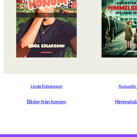
precis innan högstadiet. Som tur är
tillsammans med sin
finns Drengen på TikTok. Killen
hälsa på morföräldra
som är snäll mot djur och som ofta
Budapest, händer de
sänder live. När han börjar skriva
fruktansvärda. Flyg
direkt till henne känns det som om
och Felicia är den 
något magiskt händer. De flyttar
överlever. Plötsligt 
över till Snapchat och bestämmer
en värld som håller p
något galet: Om tio dagar ska de
förändras. Året är 1
visa sina ansikten. Om trettio dagar
rustar för krig.
ska de träffas.
I sina morföräldrars 
Men så börjar skolan. Ny klass, nya
främmande hus där 
regler. Pinsamma missöden och
men inte höras”, kän
tjejer som redan bestämt vem som
alltmer ensam och ol
passar in. Hur ska Selma våga vara
talas ett språk hon i
Linda Edgarsson
Augustin
ny i verkligheten när allt känns
till huset kommer en
enklare bakom en skärm? Och vem
högt uppsatta unif
är Kim, Drengen, egentligen, på
gäster som säger ”He
Bilder från honom
Himmelsb
riktigt?En varm, nervkittlande
hyllar den tyska führ
berättelse om vänskap,
Felicia vill är att ko
pinsamheter och första kärleken.
Loftahammar, till hav
älskade katt Iris. Så 
livsfarligt beslut: 
och ta sig hela väge