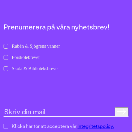
hem.Himmelsbarnet 
resan hem är en gri
spännande berättel
vänskap och hopp i 
världen höll på att fa
Prenumerera på våra nyhetsbrev!
sönder.Augustin Erba
och journalist. Han h
hyllade romaner för
Rabén & Sjögrens vänner
vuxna, senast vikin
Björnpojken för bar
Förskolebrevet
Efter att ha arbetat 
Radio och Dagens N
Skola & Biblioteksbrevet
numera förlagschef 
på Piratförlaget.
I Himmelsbarnet ha
inspirerats av sin eg
historia under andra
Klicka här för att acceptera vår
Integritetspolicy.