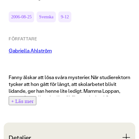
2006-08-25
Svenska
9-12
FÖRFATTARE
Gabriella Ahlström
Fanny älskar att lösa svåra mysterier. När studierektorn
tycker att hon gått för långt, att skolarbetet blivit
lidande, ger han henne lite ledigt. Mamma Loppan,
som är journalist, ska åka till filmfestivalen i Cannes
+ Läs mer
och Fanny får följa med för att plugga och kanske sola
lite. Men gissa vad som händer? Jo, hon ramlar rakt in i
mysteriet med den försvunne regissören! Hon träffar
den kända skådespelerskan Mathilde, en tjej i Fannys
ålder. Tillsammans lyckas de komma regissören på
Detaljer
spåren!