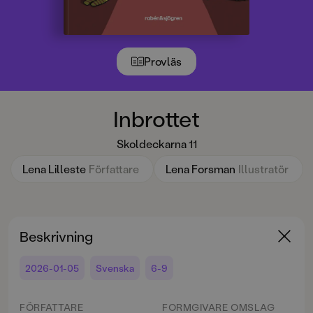
Provläs
Inbrottet
Skoldeckarna 11
Lena Lilleste
Författare
Lena Forsman
Illustratör
Beskrivning
2026-01-05
Svenska
6-9
FÖRFATTARE
FORMGIVARE OMSLAG