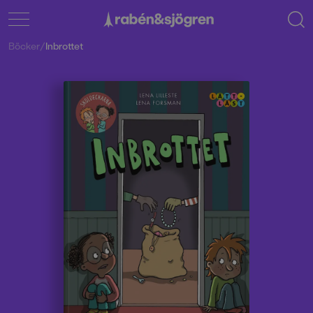
Böcker
/
Inbrottet