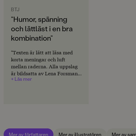
ORIGINALSPRÅK
stoppa tjuvarna och rädda sig själva!
illustreras av Lena Forsman. De har kort och läsvänlig
Svenska
BTJ
text och massor av härligt färgstarka bilder.
”Humor, spänning
SPRÅK
och lättläst i en bra
Svenska
kombination”
SERIE
Lättläst
"Texten är lätt att läsa med
korta meningar och luft
PUBLICERINGSDATUM
mellan raderna. Alla uppslag
2026-01-05
är bildsatta av Lena Forsman,
+ Läs mer
som blandar humor,
Produktion
nyfikenhet och oro på ett
PAPPER
underhållande sätt.
Arctic Matt
/.../ Helhetsbetyg: 4."
Christina Wedenmark
MILJÖMÄRKNING
Ja
CE-MÄRKNING
Mer av författaren
Mer av illustratören
Mer av sam