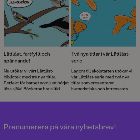
Lättläst, fartfyllt och
Två nya titlar i vår Lättläst-
spännande!
serie
Nu utökar vi vårt Lättläst-
Lagom till skolstarten utökar vi
bibliotek med tre nya titlar.
vår Lättläst-serie med två nya
Perfekt för barnet som just börjat
titlar som presenterar
läsa själv! Böckerna har alltid
humoristiska och intressanta
både läsvänliga gemener samt
djurfakta och ett nytt mysterium
pratbubblor med versal text.
för skoldeckarna Max och
Penny!
Prenumerera på våra nyhetsbrev!