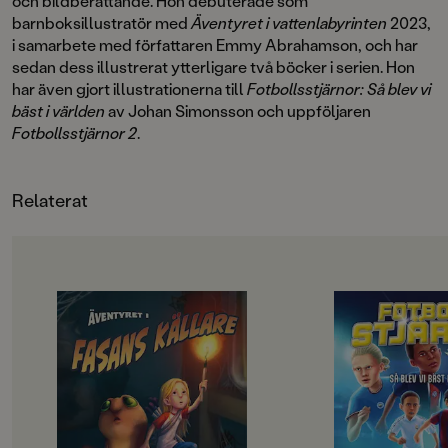
och bildberättande. Hon debuterade som
barnboksillustratör med
Äventyret i vattenlabyrinten
2023,
i samarbete med författaren Emmy Abrahamson, och har
sedan dess illustrerat ytterligare två böcker i serien. Hon
har även gjort illustrationerna till
Fotbollsstjärnor: Så blev vi
bäst i världen
av Johan Simonsson och uppföljaren
Fotbollsstjärnor 2
.
Relaterat
OM BOKEN
OM BOKEN
"Författaren Emmy Abrahamson
"Fotbollstjärnor är fa
har återigen lyckats väva in
roligt och underhåll
kunskap om olika djur på ett
växlar mellan rent b
lekfullt och naturligt sätt. Gåtorna
partier och inledand
är även de ett återkommande inslag
dialog mellan pappa
i alla tre böcker som är roliga att
Johan Simonsson skr
lösa. Boken är välskriven och
med fin skärpa, det ä