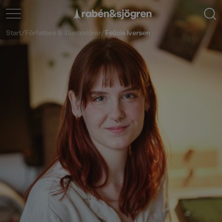
Start
/
Författare & illustratörer
/
Felicia Iversen