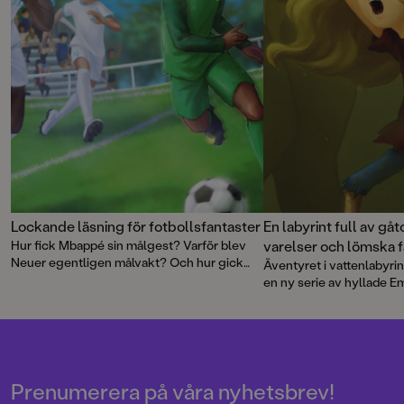
Ronaldo (den äldre) f
tröjnummer och om
var på stenhårt trän
ordnat av hans ege
det verkligen så där
alltid Harry när pap
klart. ”Nja, det kan 
aldrig veta helt säker
pappa med en blink
annorlunda och kul
med kärlek till fotbo
spännande detaljer f
kan få nog av sporte
Lockande läsning för fotbollsfantaster
En labyrint full av gåt
bygger på verklighe
skönlitterära, och b
Hur fick Mbappé sin målgest? Varför blev
varelser och lömska f
illustrerad med färgs
Neuer egentligen målvakt? Och hur gick
Äventyret i vattenlabyrin
realistisk stil. Kom
det till när Rolfö lärde sig att skruva? Den
en ny serie av hyllade
väcka läslust lika vä
här är boken för alla som älskar fotboll - med
och illustratören Felicia
spelglädje!
sju berättelser om några av världens största
sin barnboksdebut. En fa
fotbollsstjärnor och hur det var när de var
humoristisk berättelse fö
unga och drömde om att bli proffs. Eller i alla
fall hur det
kan
ha varit …
Prenumerera på våra nyhetsbrev!