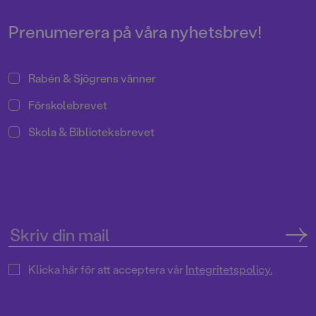
får vi hjälp att knäcka läskoden
med LÄS! Välkommen till en
Prenumerera på våra nyhetsbrev!
maxad bokmånad!
Rabén & Sjögrens vänner
Förskolebrevet
Skola & Biblioteksbrevet
Klicka här för att acceptera vår
Integritetspolicy.