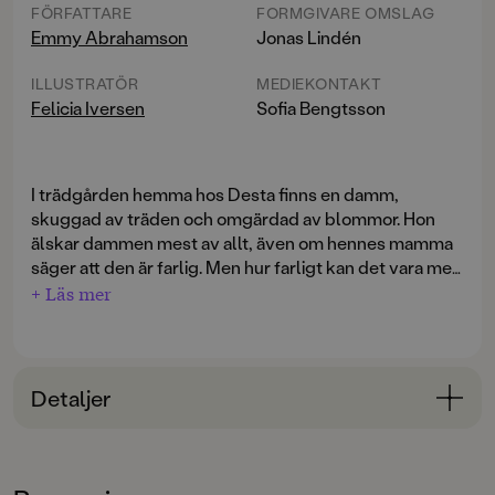
FÖRFATTARE
FORMGIVARE OMSLAG
Emmy Abrahamson
Jonas Lindén
ILLUSTRATÖR
MEDIEKONTAKT
Felicia Iversen
Sofia Bengtsson
I trädgården hemma hos Desta finns en damm,
skuggad av träden och omgärdad av blommor. Hon
älskar dammen mest av allt, även om hennes mamma
säger att den är farlig. Men hur farligt kan det vara med
lite vatten?
+ Läs mer
När Desta tappar sin keps i dammen och sträcker sig ut
för att fånga den händer det som inte får hända. Hon
faller i! Och så fort hon kommer ner under ytan förstår
Detaljer
hon. Enda sättet att komma därifrån är genom en mörk
undervattenslabyrint där det döljer sig mängder av
Bokinformation
skrämmande varelser. Spindlar, vattenkvalster, baggar
och snäckor ... Alla är ute efter henne och för att bli fri
ÅLDERSGRUPP