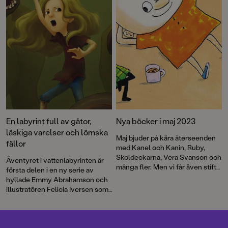
En labyrint full av gåtor,
Nya böcker i maj 2023
läskiga varelser och lömska
Maj bjuder på kära återseenden
fällor
med Kanel och Kanin, Ruby,
Skoldeckarna, Vera Svanson och
Äventyret i vattenlabyrinten är
många fler. Men vi får även stifta
första delen i en ny serie av
nya bekantskaper – bland dem
hyllade Emmy Abrahamson och
Familjen Rysberg som inte är
illustratören Felicia Iversen som
som vanliga familjer, de är
här gör sin barnboksdebut. En
nämligen vampyrer! Dessutom
fartfylld och humoristisk
vidunderligt vackra bilderböcker,
berättelse för hela familjen!
spännande debutböcker och så