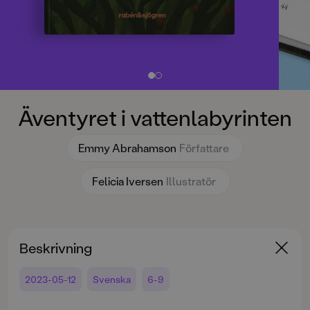
Äventyret i vattenlabyrinten
Emmy Abrahamson
Författare
Felicia Iversen
Illustratör
Beskrivning
2023-05-12
Svenska
6-9