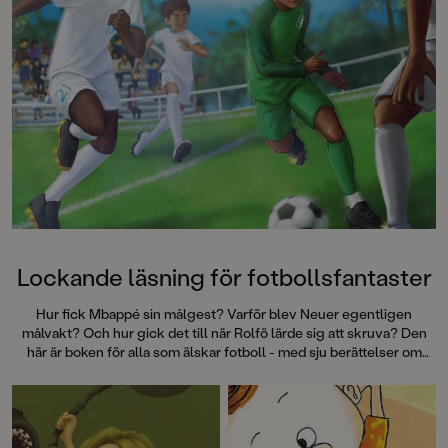
Lockande läsning för fotbollsfantaster
Hur fick Mbappé sin målgest? Varför blev Neuer egentligen
målvakt? Och hur gick det till när Rolfö lärde sig att skruva? Den
här är boken för alla som älskar fotboll - med sju berättelser om
några av världens största fotbollsstjärnor och hur det var när de var
unga och drömde om att bli proffs. Eller i alla fall hur det
kan
ha varit
…