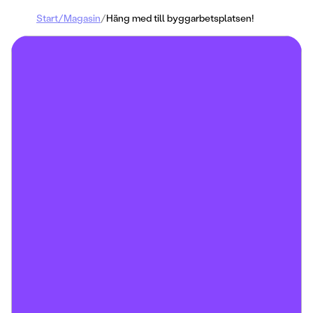
Start
/
Magasin
/
Häng med till byggarbetsplatsen!