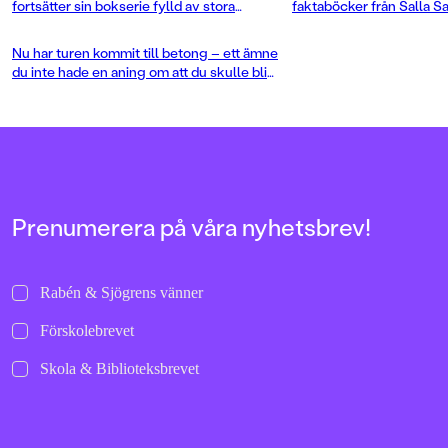
fortsätter sin bokserie fylld av stora
faktaböcker från Salla Sa
maskiner.
illustratör till bland and
fordonstrubbel.
Nu har turen kommit till betong – ett ämne
du inte hade en aning om att du skulle bli
helt uppslukad av. Betong! är en berättelse
med hårda fakta, humor och detaljrika bilder
i kul kombination.
Prenumerera på våra nyhetsbrev!
Rabén & Sjögrens vänner
Förskolebrevet
Skola & Biblioteksbrevet