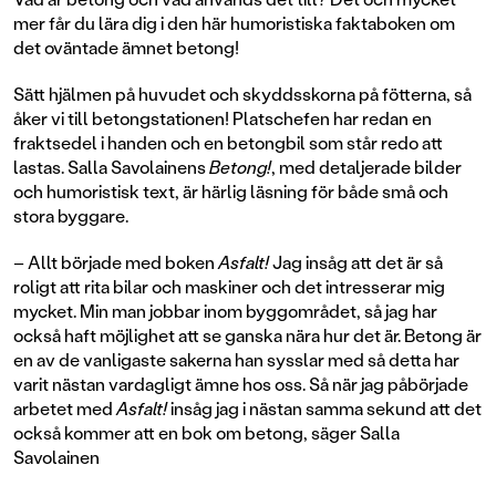
mer får du lära dig i den här humoristiska faktaboken om
det oväntade ämnet betong!
Sätt hjälmen på huvudet och skyddsskorna på fötterna, så
åker vi till betongstationen! Platschefen har redan en
fraktsedel i handen och en betongbil som står redo att
lastas. Salla Savolainens
Betong!
, med detaljerade bilder
och humoristisk text, är härlig läsning för både små och
stora byggare.
– Allt började med boken
Asfalt!
Jag insåg att det är så
roligt att rita bilar och maskiner och det intresserar mig
mycket. Min man jobbar inom byggområdet, så jag har
också haft möjlighet att se ganska nära hur det är. Betong är
en av de vanligaste sakerna han sysslar med så detta har
varit nästan vardagligt ämne hos oss. Så när jag påbörjade
arbetet med
Asfalt!
insåg jag i nästan samma sekund att det
också kommer att en bok om betong, säger Salla
Savolainen