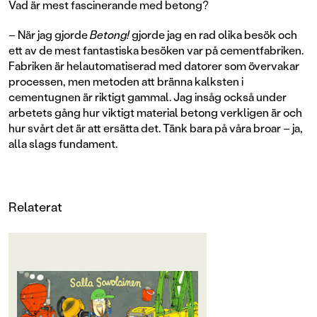
Vad är mest fascinerande med betong?
– När jag gjorde
Betong!
gjorde jag en rad olika besök och
ett av de mest fantastiska besöken var på cementfabriken.
Fabriken är helautomatiserad med datorer som övervakar
processen, men metoden att bränna kalksten i
cementugnen är riktigt gammal. Jag insåg också under
arbetets gång hur viktigt material betong verkligen är och
hur svårt det är att ersätta det. Tänk bara på våra broar – ja,
alla slags fundament.
Relaterat
OM BOKEN
Vad är betong och vad används det