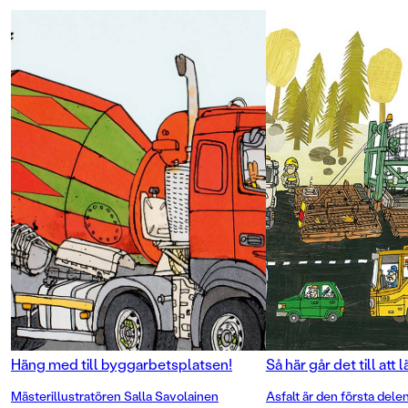
tidigare illustrerat de populära
fordonsböckerna Tores traktorskola
och Vägarbete och fordonstrubbel.
Häng med till byggarbetsplatsen!
Så här går det till att 
Mästerillustratören Salla Savolainen
Asfalt är den första delen