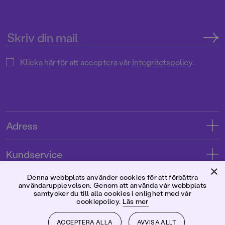
Klicka här för att acceptera vår
Integritetspolicy.
Adress
Adress
Kundservice
08-769 88 00
×
Kontakta oss
Denna webbplats använder cookies för att förbättra
Förlaget
användarupplevelsen. Genom att använda vår webbplats
Tryckerigatan 4
Kundservice
samtycker du till alla cookies i enlighet med vår
cookiepolicy.
Läs mer
Om oss
103 12 Stockholm
Följ oss
Användarvillkor intressenter
Jobba hos oss
ACCEPTERA ALLA
AVVISA ALLT