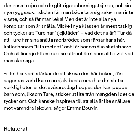
den rosa tröjan och de glittriga enhörningstajtsen, och sin
nya ryggsäck. I skolan får man både lära sig saker man inte
visste, och så får man leka! Men det är inte alla nya
kompisar som är snälla. Micke i nya klassen är mest taskig
och tycker att Ture har ”tjejkläder” – vad det nu är? Tur då
att Ture har sina snälla morbröder, som färgar hans hår,
kallar honom ”lilla molnet” och lär honom åka skateboard.
Och så finns ju Ellen med smultronhåret som alltid vet vad
man ska säga.
¬ Det har varit stärkande att skriva den här boken, för i
sagornas värld kan man själv bestämma hur det slutar. I
verkligheten är det svårare. Jag hoppas den kan peppa
barn som, liksom Ture, sticker ut lite från mängden i det de
tycker om. Och kanske inspirera till att alla är lite snällare
mot varandra i skolan, säger Emma Bouvin.
Relaterat