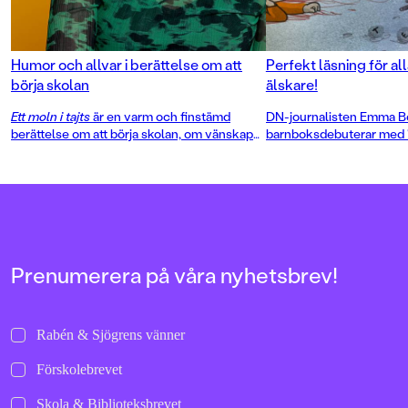
Humor och allvar i berättelse om att
Perfekt läsning för a
börja skolan
älskare!
Ett moln i tajts
är en varm och finstämd
DN-journalisten Emma B
berättelse om att börja skolan, om vänskap
barnboksdebuterar med "V
och stora känslor. Skriven av DN-
fredagsmys", en humoris
journalisten Emma Bouvin, med fantasifulla
vardagsberättelse om hur
fyrfärgsillustrationer av Elin Lindell.
vara att känna sig liten, m
heller är så lätt att vara st
Prenumerera på våra nyhetsbrev!
Rabén & Sjögrens vänner
Förskolebrevet
Skola & Biblioteksbrevet