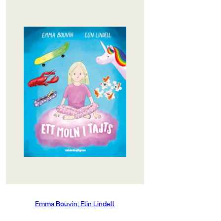
OM BOKEN
"... en viktig bok som skickligt
balanserar underhållande läsning
samtidigt som den hanterar ett
viktigt ämne. Lindells
illustrationer är härliga, roliga och
pricksäkra. En högläsningspärla för
lågstadiet! Helhetsbetyg 5/5." BTJ
Hur känns det egentligen att börja
skolan? Som en fisk som sprattlar i
magen? Eller som en kräfta som gör
kullerbyttor? Första skoldagen är
här och Ture tar på sina
favoritkläder, den rosa tröjan och
de glittriga enhörningstajtsen, och
sin nya ryggsäck. I skolan får man
både lära sig saker man inte visste,
Emma Bouvin, Elin Lindell
och så får man leka! Men det är inte
alla nya kompisar som är snälla.