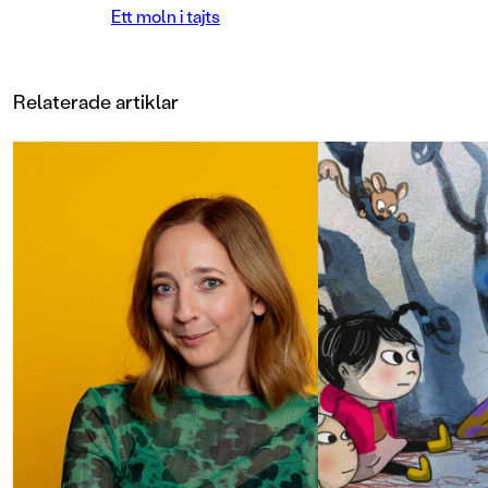
Micke i nya klassen är mest taskig
Ett moln i tajts
och tycker att Ture har ”tjejkläder”
– vad det nu är? Tur då att Ture har
sina snälla morbröder, som färgar
hans hår, kallar honom ”lilla
Relaterade artiklar
molnet” och lär honom åka
skateboard. Och så finns ju Ellen
med smultronhåret som alltid vet
vad man ska säga.En varm och
finstämd berättelse om att börja
skolan, om vänskap och stora
känslor. Av DN-journalisten Emma
Bouvin, med fyrfärgsillustrationer
av Elin Lindell.