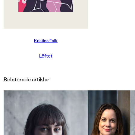
Hon älskar det här, att simma. Här
blir hon en varelse som inte måste
tänka, problemen följer aldrig med
ner i vattnet.Nike och Lowe går på
samma gymnasieskola i
Örnsköldsvik, men lever helt olika
liv. Hon hänger med killar hon inte
Kristina Falk
fattar varför hon ens träffar. Han
spelar hockey och är ihop med
skolans populäraste tjej. Men båda
Löftet
lever i skuggan av svåra,
våldsamma händelser, sådana man
inte pratar om med någon.När
Lowe flyttar in i lägenheten under
Relaterade artiklar
Nike blir han ofrivilligt indragen i
hennes liv. Trots att de vill undvika
kontakt till varje pris, dröjer det
inte länge förrän de bär på
varandras hemligheter – sanningar
som absolut inte får komma ut.Om
kärlek, längtan och att våga släppa
in – och släppa taget."Det var
längesedan jag läste något så i
grunden hjärtskärande som