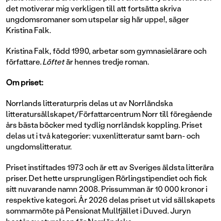
det motiverar mig verkligen till att fortsätta skriva
ungdomsromaner som utspelar sig här uppe!, säger
Kristina Falk.
Kristina Falk, född 1990, arbetar som gymnasielärare och
författare.
Löftet
är hennes tredje roman.
Om priset:
Norrlands litteraturpris delas ut av Norrländska
litteratursällskapet/Författarcentrum Norr till föregående
års bästa böcker med tydlig norrländsk koppling. Priset
delas ut i två kategorier: vuxenlitteratur samt barn- och
ungdomslitteratur.
Priset instiftades 1973 och är ett av Sveriges äldsta litterära
priser. Det hette ursprungligen Rörlingstipendiet och fick
sitt nuvarande namn 2008. Prissumman är 10 000 kronor i
respektive kategori. År 2026 delas priset ut vid sällskapets
sommarmöte på Pensionat Mullfjället i Duved. Juryn