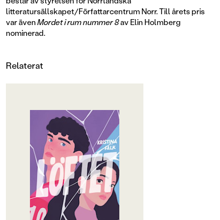
består av styrelsen för Norrländska
litteratursällskapet/Författarcentrum Norr. Till årets pris
var även
Mordet i rum nummer 8
av Elin Holmberg
nominerad.
Relaterat
OM BOKEN
Nominerad till Norrlands
litteraturpris 2026!
Det är alltid lugnt på kvällarna i
simhallen. Ofta är Nike där helt
ensam. Bassängen är bara hennes.
Nike kliver långsamt i, känner ett
lugn av att sjunka ner i det svala
vattnet. Hon simmar en längd. En
till. Doften av klor fyller huvudet.