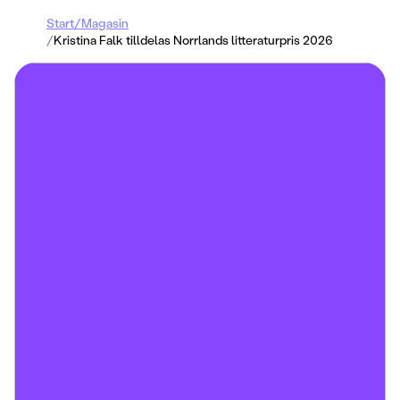
Start
/
Magasin
/
Kristina Falk tilldelas Norrlands litteraturpris 2026