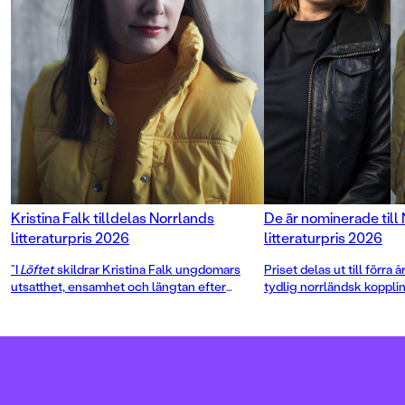
Kristina Falks roman Löftet." Stina
Nylén, Göteborgs-Posten"En
inkännande och oupphörligt
spännande skildring av två ungas
mörka familjehemligheter med ett
hoppfullt slut. Helhetsbetyg 4/5"
BTJOm Adios, hockeyhora:”Det är
rappt och rysligt spännande om
nätmobb­ning, kärlekstrassel och
mörka hemligheter.” Lydia
Wistisen, DN”Detta är en stark och
dramatisk samtidsberättelse, som
utan att förenkla inger hopp och
Kristina Falk tilldelas Norrlands
De är nominerade till
framtidstro.” BTJ
litteraturpris 2026
litteraturpris 2026
”I
Löftet
skildrar Kristina Falk ungdomars
Priset delas ut till förra
utsatthet, ensamhet och längtan efter
tydlig norrländsk koppli
närhet med stark närvaro, stor ömhet och
psykologisk skärpa”, skriver juryn i sin
motivering.