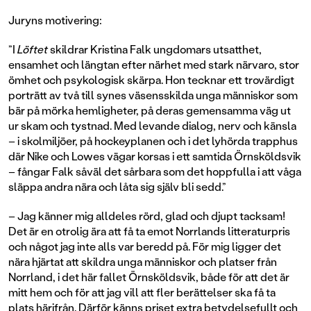
Juryns motivering:
”I
Löftet
skildrar Kristina Falk ungdomars utsatthet,
ensamhet och längtan efter närhet med stark närvaro, stor
ömhet och psykologisk skärpa. Hon tecknar ett trovärdigt
porträtt av två till synes väsensskilda unga människor som
bär på mörka hemligheter, på deras gemensamma väg ut
ur skam och tystnad. Med levande dialog, nerv och känsla
– i skolmiljöer, på hockeyplanen och i det lyhörda trapphus
där Nike och Lowes vägar korsas i ett samtida Örnsköldsvik
– fångar Falk såväl det sårbara som det hoppfulla i att våga
släppa andra nära och låta sig själv bli sedd.”
– Jag känner mig alldeles rörd, glad och djupt tacksam!
Det är en otrolig ära att få ta emot Norrlands litteraturpris
och något jag inte alls var beredd på. För mig ligger det
nära hjärtat att skildra unga människor och platser från
Norrland, i det här fallet Örnsköldsvik, både för att det är
mitt hem och för att jag vill att fler berättelser ska få ta
plats härifrån. Därför känns priset extra betydelsefullt och