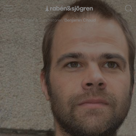
Start
/
Författare & illustratörer
/
Benjamin Chaud