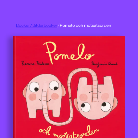
Böcker
/
Bilderböcker
/
Pomelo och motsatsorden