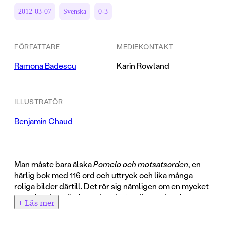
2012-03-07
Svenska
0-3
FÖRFATTARE
MEDIEKONTAKT
Ramona Badescu
Karin Rowland
ILLUSTRATÖR
Benjamin Chaud
Man måste bara älska
Pomelo och motsatsorden
, en
härlig bok med 116 ord och uttryck och lika många
roliga bilder därtill. Det rör sig nämligen om en mycket
annorlunda ordbok med underfundiga ord- och
+ Läs mer
bildkombinationer som erbjuder massor av
associationsmöjligheter. Boken ökar ordförrådet och