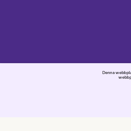
R
Denna webbplat
webbpl