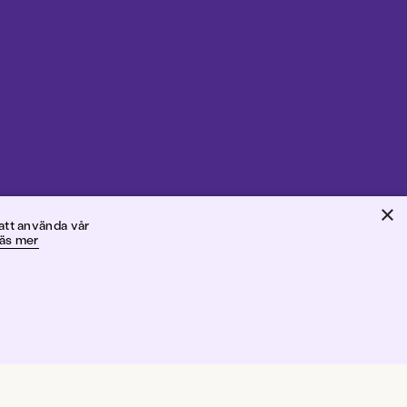
×
ne
att använda vår
äs mer