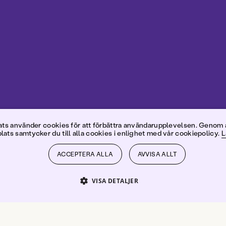
ichard Hor
s använder cookies för att förbättra användarupplevelsen. Genom 
ats samtycker du till alla cookies i enlighet med vår cookiepolicy.
L
ACCEPTERA ALLA
AVVISA ALLT
VISA DETALJER
PRESTANDA
INRIKTNING
FUNKTIONER