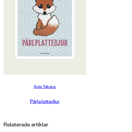
här boken kan du dessutom lära dig
att göra de allra finaste
pärlplattedjuren. De är större och
mer uttrycksfulla än andra
pärlplattor, och alla kan göra dem.
Boken innehåller tydliga
beskrivningar och Anja Takacs
delar med sig av sina bästa tips. Allt
du behöver är pärlor och
pärlplattor, så är du redo för många
roliga pärlplattestunder
tillsammans med hela familjen.
Anja Takacs
Pärlplattedjur
Relaterade artiklar