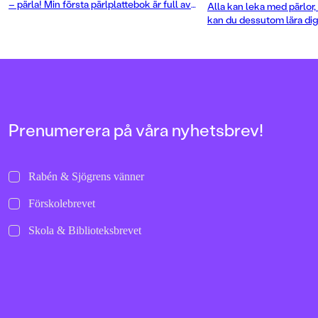
– pärla! Min första pärlplattebok är full av
Alla kan leka med pärlor,
inspiration, tips och dessutom 50 enkla, men
kan du dessutom lära dig 
fantasifulla, mönster.
pärlplattedjuren i stort, l
Prenumerera på våra nyhetsbrev!
Rabén & Sjögrens vänner
Förskolebrevet
Skola & Biblioteksbrevet