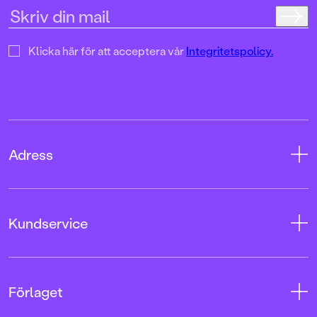
Klicka här för att acceptera vår
Integritetspolicy.
Adress
Adress
Kundservice
08-769 88 00
Tryckerigatan 4
Kontakta oss
Förlaget
103 12 Stockholm
Kundservice