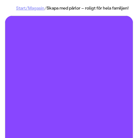
Start
/
Magasin
/
Skapa med pärlor – roligt för hela familjen!