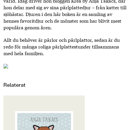
värld. Idag driver hon bloggen Krea by Anja Takacs, där
hon delar med sig av sina pärlplattedjur – från katter till
sjöhästar. Djuren i den här boken är en samling av
hennes favoritdjur och de mönster som har blivit mest
populära genom åren.
Allt du behöver är pärlor och pärlplattor, sedan är du
redo för många roliga pärlplattestunder tillsammans
med hela familjen.
Relaterat
OM BOKEN
Alla kan leka med pärlor, och i den