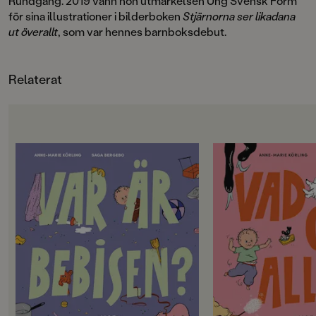
Rundgång. 2019 vann hon utmärkelsen Ung Svensk Form
för sina illustrationer i bilderboken
Stjärnorna ser likadana
ut överallt
, som var hennes barnboksdebut.
Relaterat
OM BOKEN
OM BOKEN
Här är tallriken. Var är bebisen?
Jag skrattar. Bebise
Här är pappa. Var är bebisen?
skrattar!
Här är badkaret. Men var är
Jag dansar. Titta, m
bebisen?Följ med in i ett härligt
också, och nu dansa
vardagskaos med mycket att titta
är en bok om att göra
på och känna igen! Leta efter
vinka, gunga eller 
bebisen i rum efter rum och följ
att göra saker tills
spåren hela vägen till sängen där
vinkar så vinkar tan
någon visst redan somnat sött …En
plötsligt vinkar alla
småbarnsbok med ren
för de allra yngsta 
upptäckarglädje för de allra yngsta.
det viktiga och roli