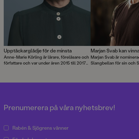
Upptäckarglädje för de minsta
Marjan Svab kan vinn
Anne-Marie Körling är lärare, föreläsare och
Marjan Svab är nominerad
författare och var under åren 2015 till 2017
Slangbellan för sin och
Sveriges nationella läsambassadör. Nu är
ärliga och hoppfulla bok 
hon aktuell med två geniala
undan krig.
småbarnsböcker för de allra yngsta:
Vad gör
alla?
och
Var är bebisen?
, fint illustrerade av
prisade Saga Bergebo.
Prenumerera på våra nyhetsbrev!
Rabén & Sjögrens vänner