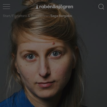
Start
/
Författare & illustratörer
/
Saga Bergebo