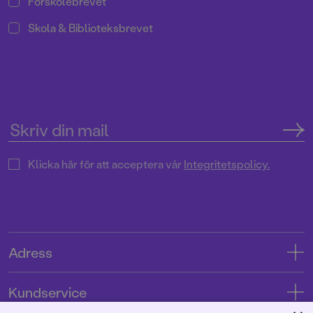
Förskolebrevet
Skola & Biblioteksbrevet
Klicka här för att acceptera vår
Integritetspolicy.
Adress
Adress
Kundservice
08-769 88 00