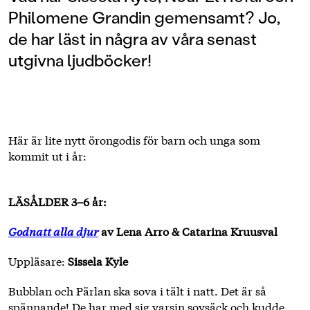
Philomene Grandin gemensamt? Jo,
de har läst in några av våra senast
utgivna ljudböcker!
Här är lite nytt örongodis för barn och unga som
kommit ut i år:
LÄSÅLDER 3–6 år:
Godnatt alla djur
av Lena Arro & Catarina Kruusval
Uppläsare:
Sissela Kyle
Bubblan och Pärlan ska sova i tält i natt. Det är så
spännande! De har med sig varsin sovsäck och kudde,