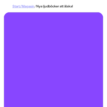
Start
/
Magasin
/
Nya ljudböcker att älska!