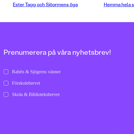
barnbidraget.
Ester Tagg och Sjöormens öga
Hemma hela 
Prenumerera på våra nyhetsbrev!
Rabén & Sjögrens vänner
Förskolebrevet
Skola & Biblioteksbrevet