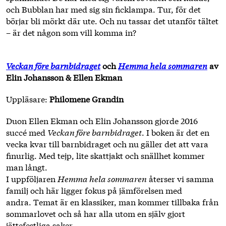
och Bubblan har med sig sin ficklampa. Tur, för det
börjar bli mörkt där ute. Och nu tassar det utanför tältet
– är det någon som vill komma in?
Veckan före barnbidraget
och
Hemma hela sommaren
av
Elin Johansson & Ellen Ekman
Uppläsare:
Philomene Grandin
Duon Ellen Ekman och Elin Johansson gjorde 2016
succé med
Veckan före barnbidraget
. I boken är det en
vecka kvar till barnbidraget och nu gäller det att vara
finurlig. Med tejp, lite skattjakt och snällhet kommer
man långt.
I uppföljaren
Hemma hela sommaren
återser vi samma
familj och här ligger fokus på jämförelsen med
andra. Temat är en klassiker, man kommer tillbaka från
sommarlovet och så har alla utom en själv gjort
jättefestliga saker.