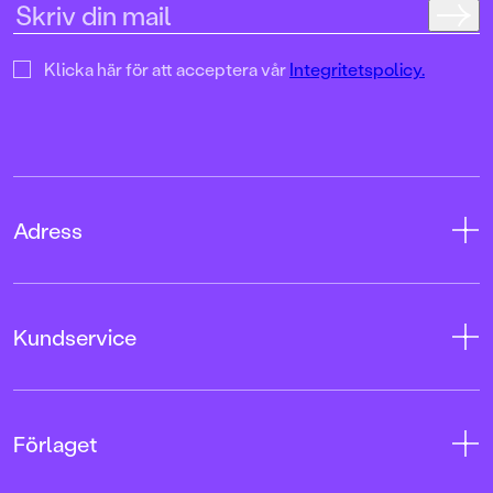
Klicka här för att acceptera vår
Integritetspolicy.
Adress
Adress
Kundservice
08-769 88 00
Tryckerigatan 4
Kontakta oss
Förlaget
103 12 Stockholm
Kundservice
Org.nr: 556045-7748