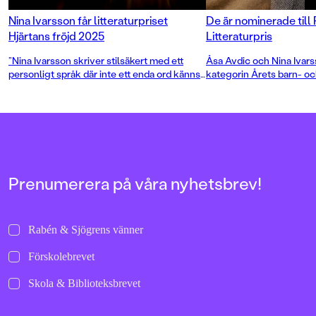
Nina Ivarsson får litteraturpriset
De är nominerade till
Hjärtans fröjd 2025
Litteraturpris
”Nina Ivarsson skriver stilsäkert med ett
Åsa Avdic och Nina Ivars
personligt språk där inte ett enda ord känns
kategorin Årets barn- o
överflödigt”, skriver juryn i sin motivering.
Strandhäxan
respektive
Prenumerera på våra nyhetsbrev!
Rabén & Sjögrens vänner
Förskolebrevet
Skola & Biblioteksbrevet