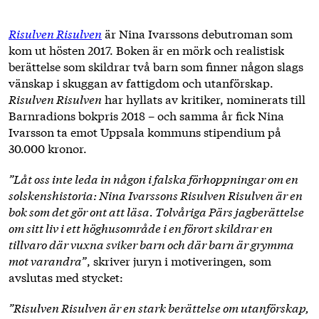
Risulven Risulven
är Nina Ivarssons debutroman som
kom ut hösten 2017. Boken är en mörk och realistisk
berättelse som skildrar två barn som finner någon slags
vänskap i skuggan av fattigdom och utanförskap.
Risulven Risulven
har hyllats av kritiker, nominerats till
Barnradions bokpris 2018 – och samma år fick Nina
Ivarsson ta emot Uppsala kommuns stipendium på
30.000 kronor.
”Låt oss inte leda in någon i falska förhoppningar om en
solskenshistoria: Nina Ivarssons Risulven Risulven är en
bok som det gör ont att läsa. Tolvåriga Pärs jagberättelse
om sitt liv i ett höghusområde i en förort skildrar en
tillvaro där vuxna sviker barn och där barn är grymma
mot varandra”
, skriver juryn i motiveringen, som
avslutas med stycket:
”Risulven Risulven är en stark berättelse om utanförskap,