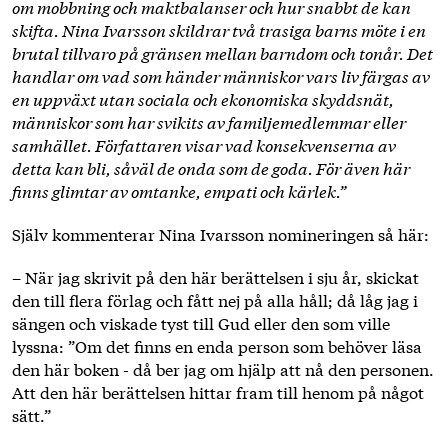
om mobbning och maktbalanser och hur snabbt de kan
skifta. Nina Ivarsson skildrar två trasiga barns möte i en
brutal tillvaro på gränsen mellan barndom och tonår. Det
handlar om vad som händer människor vars liv färgas av
en uppväxt utan sociala och ekonomiska skyddsnät,
människor som har svikits av familjemedlemmar eller
samhället. Författaren visar vad konsekvenserna av
detta kan bli, såväl de onda som de goda. För även här
finns glimtar av omtanke, empati och kärlek.”
Själv kommenterar Nina Ivarsson nomineringen så här:
– När jag skrivit på den här berättelsen i sju år, skickat
den till flera förlag och fått nej på alla håll; då låg jag i
sängen och viskade tyst till Gud eller den som ville
lyssna: ”Om det finns en enda person som behöver läsa
den här boken - då ber jag om hjälp att nå den personen.
Att den här berättelsen hittar fram till henom på något
sätt.”