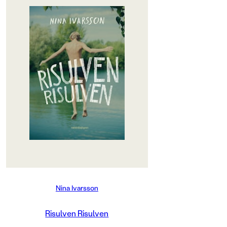
OM BOKEN
Det är Risulvens fel. Allt är
Risulvens fel.
Jag slutar inte springa när jag
kommer fram till motorvägen. Jag
bara klättrar över räcket och
springer rakt ut mellan två bilar.
Jag känner fartvinden från dem,
och en av dem tutar högt och länge.
Men jag är redan i skogen på andra
sidan. Risulven brukar vara den
som gör så, jag brukar ropa till
henne att akta sig. Men jag är
ensam nu.
Så inleds Risulven, Risulven, en
Nina Ivarsson
bok som griper tag i läsaren och
håller kvar till sista sidan. Med
säker tonträff skriver debutanten
Risulven Risulven
Nina Ivarsson fram en mörk och