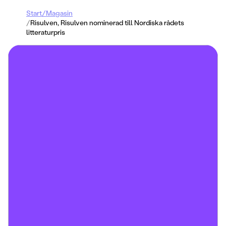
Start
/
Magasin
/
Risulven, Risulven nominerad till Nordiska rådets
litteraturpris