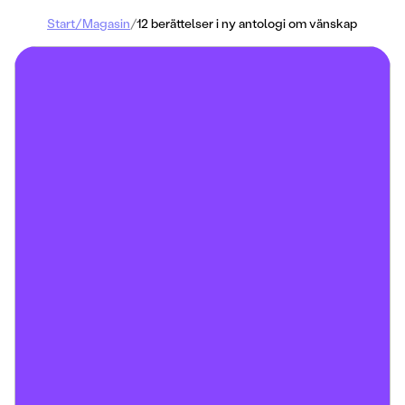
Start
/
Magasin
/
12 berättelser i ny antologi om vänskap