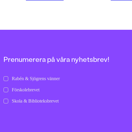
riktigt?En varm, nervkittlande
hyllar den tyska führ
berättelse om vänskap,
Felicia vill är att ko
pinsamheter och första kärleken.
Loftahammar, till hav
älskade katt Iris. Så 
livsfarligt beslut: 
och ta sig hela väge
hem.Himmelsbarnet 
resan hem är en gri
spännande berättel
vänskap och hopp i 
världen höll på att fa
Prenumerera på våra nyhetsbrev!
sönder.Augustin Erba
och journalist. Han h
hyllade romaner för
Rabén & Sjögrens vänner
vuxna, senast vikin
Björnpojken för bar
Förskolebrevet
Efter att ha arbetat 
Radio och Dagens N
Skola & Biblioteksbrevet
numera förlagschef 
på Piratförlaget.
I Himmelsbarnet ha
inspirerats av sin eg
historia under andra