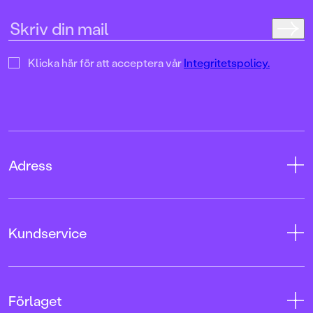
Klicka här för att acceptera vår
Integritetspolicy.
Adress
Adress
Kundservice
08-769 88 00
Tryckerigatan 4
Kontakta oss
Förlaget
103 12 Stockholm
Kundservice