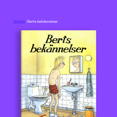
Böcker
/
Berts bekännelser