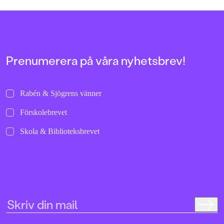
allra första gångerna.
uppochnervänd värl
bilder att titta läng
Jenny Dahlberg som
illustrerat för Kamr
om första boken – F
Tvärtomsson:"Fart o
Prenumerera på våra nyhetsbrev!
byxorna på huvudet 
komikern Måns Nils
Kamratpostenfavori
Dahlberg slår sina p
Rabén & Sjögrens vänner
denna galet kaosiga
medryckande bilderb
Förskolebrevet
Hallhagen tipsar om 
böcker för barn och 
Skola & Biblioteksbrevet
SvD"Mycket underhå
särskilt att rutscha
Dahlbergs bilder som 
en enda sekund. På 
uppslag finns tusen d
upptäcka. Inte minst 
följa familjens hund
sniffande äventyr." -
DN"En bok som komm