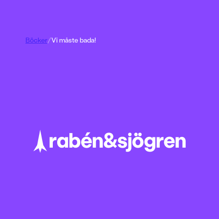
Böcker
/
Vi måste bada!