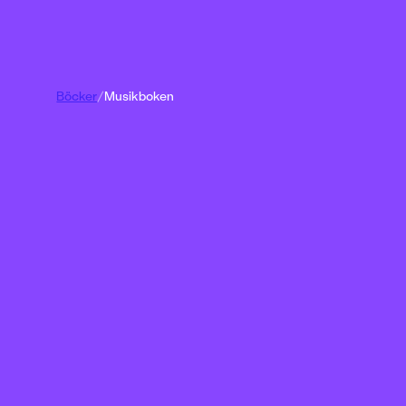
Böcker
/
Musikboken