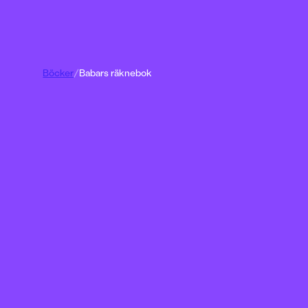
Böcker
/
Babars räknebok