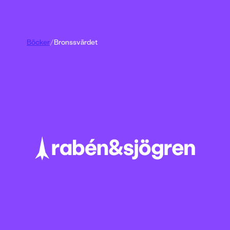
Böcker
/
Bronssvärdet