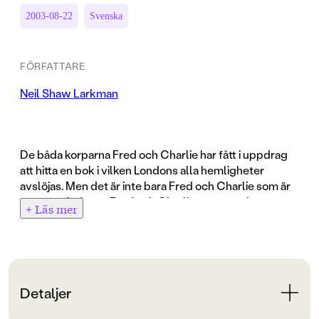
2003-08-22
Svenska
FÖRFATTARE
Neil Shaw Larkman
De båda korparna Fred och Charlie har fått i uppdrag
att hitta en bok i vilken Londons alla hemligheter
avslöjas. Men det är inte bara Fred och Charlie som är
ute efter boken ... Fred och Charlie som ganska nyss
+ Läs mer
har flugit ur boet blir tillsagda att infinna sig på Towern
för att bli väktare. Men snart får de i uppdrag att hitta
boken Det stora Londonäventyret. Klarar de av
uppdraget blir de stormästare, chefer över alla djuren.
Men det är inte bara Fred och Charlie som är ute efter
Detaljer
boken, den ondskefulla Ripper är hack i häl för att inte
nämna maffiabossen katten Lucid, som de måste