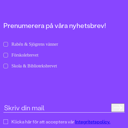
bilder att titta läng
Jenny Dahlberg som
illustrerat för Kamr
om första boken – F
Tvärtomsson:"Fart o
Prenumerera på våra nyhetsbrev!
byxorna på huvudet 
komikern Måns Nils
Kamratpostenfavori
Dahlberg slår sina p
Rabén & Sjögrens vänner
denna galet kaosiga
medryckande bilderb
Förskolebrevet
Hallhagen tipsar om 
böcker för barn och 
Skola & Biblioteksbrevet
SvD"Mycket underhå
särskilt att rutscha
Dahlbergs bilder som 
en enda sekund. På 
uppslag finns tusen d
upptäcka. Inte minst 
följa familjens hund
sniffande äventyr." -
DN"En bok som komm
till skratt hos såväl 
Klicka här för att acceptera vår
Integritetspolicy.
BTJ.