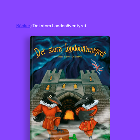
Böcker
/
Det stora Londonäventyret