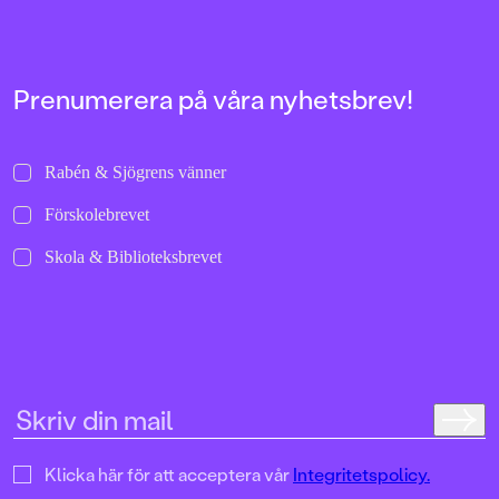
i serien:
”Välskriven, lättläs
FORMAT
och trovärdig”
Inbunden
Dagens Nyheter”Ang
verkligen hur man 
Prenumerera på våra nyhetsbrev!
stämningen så att hå
armarna.”
Metro”Det här är rik
Barn&ungdomsboks
Rabén & Sjögrens vänner
Förskolebrevet
Skola & Biblioteksbrevet
Klicka här för att acceptera vår
Integritetspolicy.