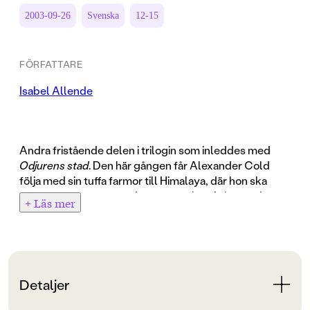
2003-09-26
Svenska
12-15
FÖRFATTARE
Isabel Allende
Andra fristående delen i trilogin som inleddes med
Odjurens stad
. Den här gången får Alexander Cold
följa med sin tuffa farmor till Himalaya, där hon ska
göra ett reportage om det nästan okända kungadömet
+ Läs mer
"Den gyllene drakens rike".
Journalisten Kate Cold har fått uppdraget av sin
tidskrift International Geographic. Sonsonen
Alexander och hans kamrat Nadia får följa med som
Detaljer
assistenter. Under stora strapatser tar de sig fram till
yetins, "den avskyvärde snömannens" högslätt inne