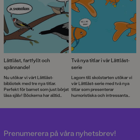
Monsterstaden, med
illustrationer av Gustaf Lord.
Lättläst, fartfyllt och
Två nya titlar i vår Lättläst-
spännande!
serie
Nu utökar vi vårt Lättläst-
Lagom till skolstarten utökar vi
bibliotek med tre nya titlar.
vår Lättläst-serie med två nya
Perfekt för barnet som just börjat
titlar som presenterar
läsa själv! Böckerna har alltid
humoristiska och intressanta
både läsvänliga gemener samt
djurfakta och ett nytt mysterium
pratbubblor med versal text.
för skoldeckarna Max och
Penny!
Prenumerera på våra nyhetsbrev!