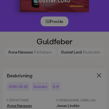
Provläs
Guldfeber
Anna Hansson
Författare
Gustaf Lord
Illustratör
Beskrivning
2026-05-22
Svenska
6-9
FÖRFATTARE
FORMGIVARE OMSLAG
Anna Hansson
Jonas Lindén