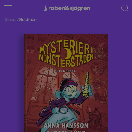
Böcker
/
Guldfeber