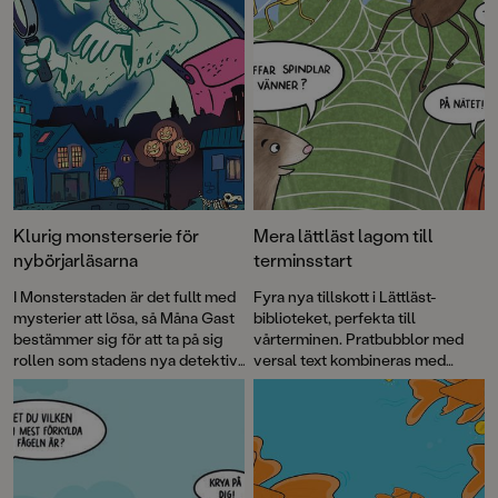
Klurig monsterserie för
Mera lättläst lagom till
nybörjarläsarna
terminsstart
I Monsterstaden är det fullt med
Fyra nya tillskott i Lättläst-
mysterier att lösa, så Måna Gast
biblioteket, perfekta till
bestämmer sig för att ta på sig
vårterminen. Pratbubblor med
rollen som stadens nya detektiv.
versal text kombineras med
I Anna Hanssons bok
Ett fall för
läsvänliga gemener i brödtexten.
Måna Gast
kan du följa med på
Det klockrena sättet att öva
monsteräventyr och möta alla
läsning!
möjliga sorters väsen på vägen.
Det här är den första boken i
serien Mysterier i