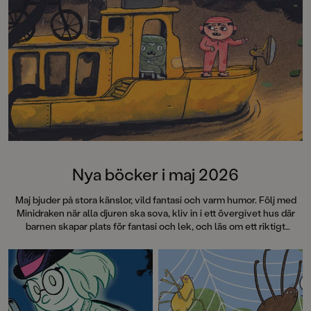
Metro”Det här är rik
Barn&ungdomsboks
Nya böcker i maj 2026
Maj bjuder på stora känslor, vild fantasi och varm humor. Följ med
Minidraken när alla djuren ska sova, kliv in i ett övergivet hus där
barnen skapar plats för fantasi och lek, och läs om ett riktigt
kissnödigt förskolegäng med fullt kaos i toakön. Möt tjejerna från
den älskade SVT-serien Tjejer och häng med i deras vardag där
kompisarna betyder allt. Och läs en somrig berättelse om vänskap
som förändras – och om att slut faktiskt kan vara början på nåt nytt.
Välkommen till en ny fullmatad bokmånad!