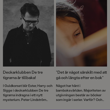
Måna Gast
kan du följa med på
utreder mysterier med
monsteräventyr och möta alla
försvunna ormar och stulna
möjliga sorters väsen på vägen.
racerbilar.
Det här är den första boken i
serien Mysterier i
Monsterstaden, med
illustrationer av Gustaf Lord.
Deckarklubben De tre
”Det är något särskilt med att
tigrarna är tillbaka!
gå och längta efter en bok”
I Guldkorset blir Ester, Harry och
Något har hänt i
Sigge i deckarklubben De tre
barnboksvärlden. Majoriteten av
tigrarna indragna i ett nytt
utgivningen består av böcker
mysterium. Peter Lindström
som ingår i serier. Varför? Och
återvänder till Södermalm i
vad är för- respektive
Stockholm och låter verkliga
nackdelarna? Vi frågade en