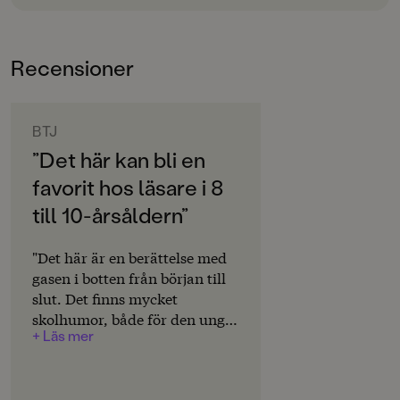
till många skratt. Perfekt för läsare som älskar bus och
Bokinformation
berättelser som spårar ur på allra bästa sätt. Gustaf
ÅLDERSGRUPP
Lords bilder höjer humorn ännu ett snäpp.
Recensioner
6-9
ORIGINALSPRÅK
Svenska
BTJ
”Det här kan bli en
SPRÅK
favorit hos läsare i 8
Svenska
till 10-årsåldern”
PUBLICERINGSDATUM
2026-05-29
"Det här är en berättelse med
gasen i botten från början till
Produktion
slut. Det finns mycket
skolhumor, både för den unga
PAPPER
+ Läs mer
Holmen Book Cream
och den vuxna läsaren.
/.../ Mycket driv och spänning
MILJÖMÄRKNING
håller läsaren fångad och man
Ja