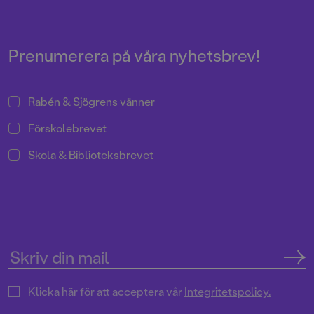
platser och byggnader stå som
litteraturkritiker och en debutant.
kuliss till denna spännande och
charmiga berättelse om tre
vänner och deras äventyr.
Prenumerera på våra nyhetsbrev!
Rabén & Sjögrens vänner
Förskolebrevet
Skola & Biblioteksbrevet
Klicka här för att acceptera vår
Integritetspolicy.