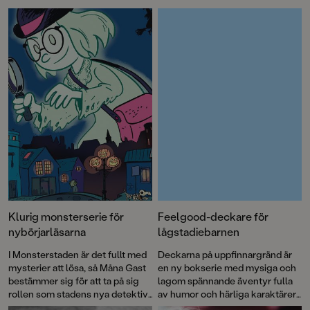
den älskade SVT-serien Tjejer och häng med i deras vardag där
kompisarna betyder allt. Och läs en somrig berättelse om vänskap
som förändras – och om att slut faktiskt kan vara början på nåt nytt.
Välkommen till en ny fullmatad bokmånad!
Klurig monsterserie för
Feelgood-deckare för
nybörjarläsarna
lågstadiebarnen
I Monsterstaden är det fullt med
Deckarna på uppfinnargränd är
mysterier att lösa, så Måna Gast
en ny bokserie med mysiga och
bestämmer sig för att ta på sig
lagom spännande äventyr fulla
rollen som stadens nya detektiv.
av humor och härliga karaktärer.
I Anna Hanssons bok
Ett fall för
Följ med Alva och Abbe när de