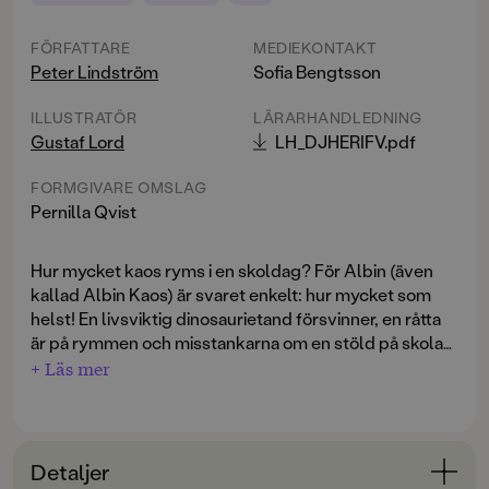
FÖRFATTARE
MEDIEKONTAKT
Peter Lindström
Sofia Bengtsson
ILLUSTRATÖR
LÄRARHANDLEDNING
Gustaf Lord
LH_DJHERIFV.pdf
FORMGIVARE OMSLAG
Pernilla Qvist
Hur mycket kaos ryms i en skoldag? För Albin (även
kallad Albin Kaos) är svaret enkelt: hur mycket som
helst! En livsviktig dinosaurietand försvinner, en råtta
är på rymmen och misstankarna om en stöld på skolan
börjar spridas. Tillsammans med sin smarta kompis
+ Läs mer
Elvira ger sig Albin in i ett äventyr fyllt av galna planer,
knasiga missförstånd, en fight mot klassens
läbbigaste fotbollstuffing och en fröken som är surare
än surt godis.
Detaljer
Det här är första delen i en fartfylld serie som lockar