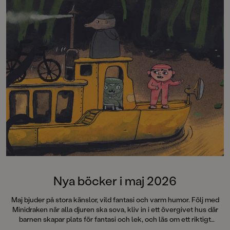
”Välskriven, lättläs
och trovärdig”
Dagens Nyheter”Ang
verkligen hur man 
stämningen så att hå
armarna.”
Metro”Det här är rik
Barn&ungdomsboks
Nya böcker i maj 2026
Maj bjuder på stora känslor, vild fantasi och varm humor. Följ med
Minidraken när alla djuren ska sova, kliv in i ett övergivet hus där
barnen skapar plats för fantasi och lek, och läs om ett riktigt
kissnödigt förskolegäng med fullt kaos i toakön. Möt tjejerna från