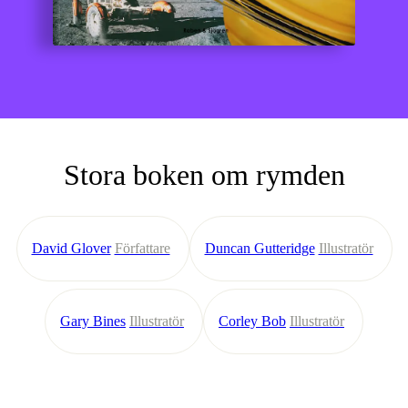
Stora boken om rymden
David Glover
Författare
Duncan Gutteridge
Illustratör
Gary Bines
Illustratör
Corley Bob
Illustratör