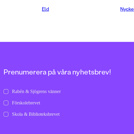
sålt i en miljon exemplar världen
FORMAT
över.
Kartonnage
Eld
Nycke
Prenumerera på våra nyhetsbrev!
Rabén & Sjögrens vänner
Förskolebrevet
Skola & Biblioteksbrevet