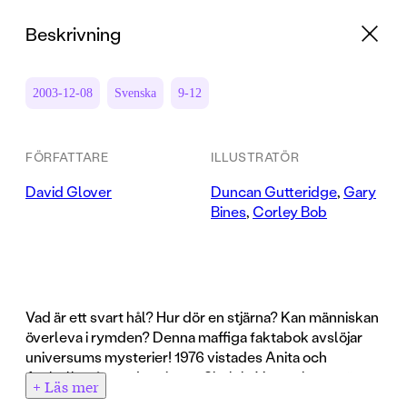
Beskrivning
2003-12-08
Svenska
9-12
FÖRFATTARE
ILLUSTRATÖR
David Glover
Duncan Gutteridge
,
Gary
Bines
,
Corley Bob
Vad är ett svart hål? Hur dör en stjärna? Kan människan
överleva i rymden? Denna maffiga faktabok avslöjar
universums mysterier! 1976 vistades Anita och
Arabella på rymdstationen Skylab. Vetenskapsmän
+ Läs mer
ville se om de kunde spinna nät i rymden. De lyckades.