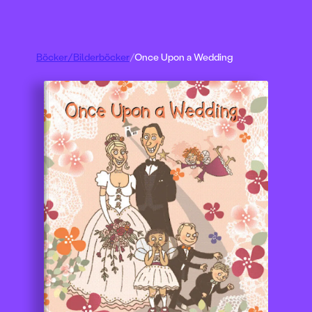
Böcker
/
Bilderböcker
/
Once Upon a Wedding