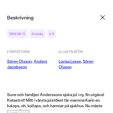
Beskrivning
2004-08-11
Svenska
6-9
FÖRFATTARE
ILLUSTRATÖR
Sören Olsson
,
Anders
Lovisa Lesse
,
Sören
Jacobsson
Olsson
Sune och familjen Anderssons sjuka jul i ny, fin utgåva!
Katastrof! Mitt i värsta julstöket får mamma Karin en
kalops, eh, kollaps, och hamnar på sjukhus. Nu måste
pappa Rudolf ta över. Självklart blir det kaos! Det