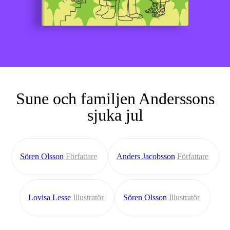
Sune och familjen Anderssons
sjuka jul
Sören Olsson
Författare
Anders Jacobsson
Författare
Lovisa Lesse
Illustratör
Sören Olsson
Illustratör