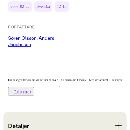
2007-02-22
Svenska
12-15
FÖRFATTARE
Sören Olsson
,
Anders
Jacobsson
Det är ingen tvekan om att det här är bok SEX i serien om Emanuel. Men det är mest i Emanuels
fantasi som det händer saker. Drivet, underhållande och maximal igenkänning!
+ Läs mer
Emanuel firar jul med sin pappa Roger. Det är bister vinter och båda deppar över att de är singlar.
Men mitt i all misär börjar de, till bådas förvåning, tala allvar med varandra. Emanuel blir
väldigt exalterad över sitt första riktiga möte med sin pappa. Hastigt och lustigt bestämmer de
sig för att dra iväg på en nyårsresa tillsammans - till Teneriffa!
Detaljer