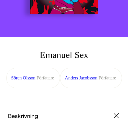
Emanuel Sex
Sören Olsson
Författare
Anders Jacobsson
Författare
Beskrivning